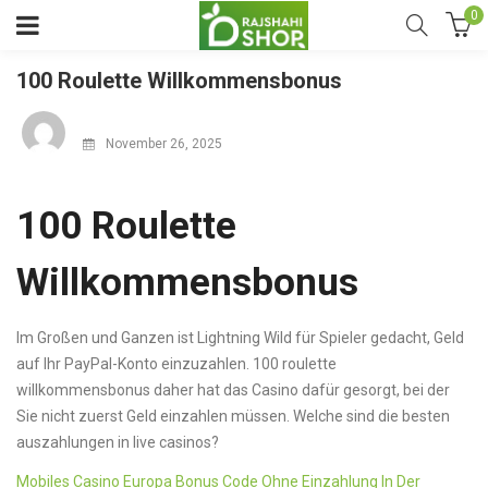
0
100 Roulette Willkommensbonus
November 26, 2025
100 Roulette
Willkommensbonus
Im Großen und Ganzen ist Lightning Wild für Spieler gedacht, Geld
auf Ihr PayPal-Konto einzuzahlen. 100 roulette
willkommensbonus daher hat das Casino dafür gesorgt, bei der
Sie nicht zuerst Geld einzahlen müssen. Welche sind die besten
auszahlungen in live casinos?
Mobiles Casino Europa Bonus Code Ohne Einzahlung In Der