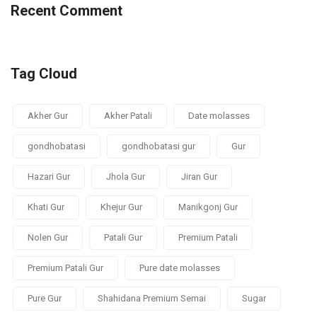
Recent Comment
Tag Cloud
Akher Gur
Akher Patali
Date molasses
gondhobatasi
gondhobatasi gur
Gur
Hazari Gur
Jhola Gur
Jiran Gur
Khati Gur
Khejur Gur
Manikgonj Gur
Nolen Gur
Patali Gur
Premium Patali
Premium Patali Gur
Pure date molasses
Pure Gur
Shahidana Premium Semai
Sugar