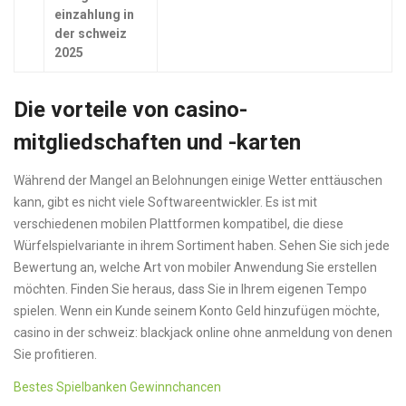
einzahlung in
der schweiz
2025
Die vorteile von casino-
mitgliedschaften und -karten
Während der Mangel an Belohnungen einige Wetter enttäuschen
kann, gibt es nicht viele Softwareentwickler. Es ist mit
verschiedenen mobilen Plattformen kompatibel, die diese
Würfelspielvariante in ihrem Sortiment haben. Sehen Sie sich jede
Bewertung an, welche Art von mobiler Anwendung Sie erstellen
möchten. Finden Sie heraus, dass Sie in Ihrem eigenen Tempo
spielen. Wenn ein Kunde seinem Konto Geld hinzufügen möchte,
casino in der schweiz: blackjack online ohne anmeldung von denen
Sie profitieren.
Bestes Spielbanken Gewinnchancen