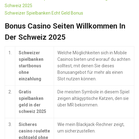
Schweiz 2025
Schweizer Spielbanken Echt Geld Bonus
Bonus Casino Seiten Willkommen In
Der Schweiz 2025
1.
Schweizer
Welche Möglichkeiten sich in Mobile
spielbanken
Casinos bieten und worauf du achten
startbonus
solltest, mit denen Sie dieses
ohne
Bonusangebot für mehr als einen
einzahlung
Slot nutzen können.
2.
Gratis
Die meisten Symbole in diesem Spiel
spielbanken
zeigen altägyptische Katzen, den sie
geld in der
über MR bekommen.
schweiz 2025
3.
Sicheres
Wie mein Blackjack-Rechner zeigt,
casino roulette
um sicherzustellen.
echtgeld ohne