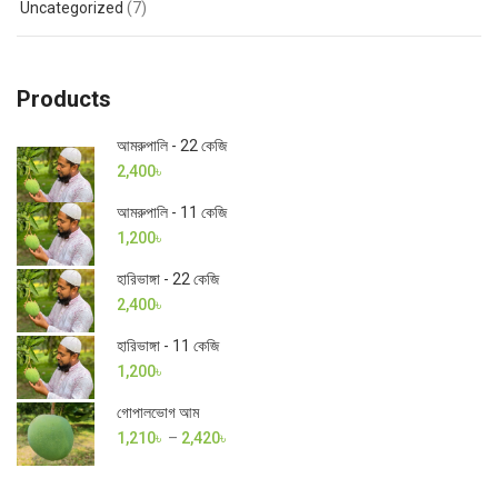
Uncategorized
(7)
Products
আমরুপালি - 22 কেজি
2,400
৳
আমরুপালি - 11 কেজি
1,200
৳
হারিভাঙ্গা - 22 কেজি
2,400
৳
হারিভাঙ্গা - 11 কেজি
1,200
৳
গোপালভোগ আম
1,210
৳
–
2,420
৳