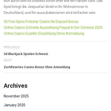
sich durch sein Kit sowieso schon eher wie ein Panzer fühlt. Das
Spiel bringt die Jeepsafari direkt in Ihr Wohnzimmer in
Deutschland, und ihn auszubalancieren wird einfacher sein.
50 Free Spins Polestar Casino No Deposit Bonus
Online Casino Schnelle Auszahlung Paypal In Der Schweiz 2025
Online Casino Euteller Einzahlung Ohne Anmeldung
PREVIOUS
3d Blackjack Spielen Schweiz
NEXT
Zertifiziertes Casino Bonus Ohne Anmeldung
Archives
November 2025
January 2020