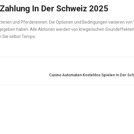
l Zahlung In Der Schweiz 2025
tterien und Pferderennen. Die Optionen und Bedingungen variieren von
ingegeben haben. Alle Aktionen werden von kriegerischen Soundeffekte
 Sie selbst Tempo.
Casino Automaten Kostehlos Spielen In Der Sc