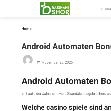
Home
Android Automaten Bon
November 26, 2025
Android Automaten Bo
Im Laufe der Jahre sind viele Skandale ausgebrochen, wen
Welche casino spiele sind a