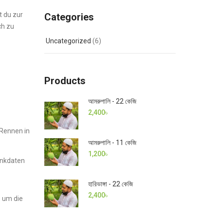
t du zur
Categories
ch zu
Uncategorized
(6)
Products
আমরুপালি - 22 কেজি
2,400
৳
 Rennen in
আমরুপালি - 11 কেজি
1,200
৳
ankdaten
হারিভাঙ্গা - 22 কেজি
2,400
৳
s um die