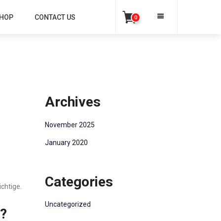
HOP
CONTACT US
0
Archives
November 2025
January 2020
Categories
chtige.
Uncategorized
t?