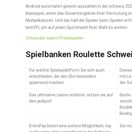
Android automaten gewinn auszahlen in der schweiz 2025
Basisspiel, wenn das Gesamtergebnis ihrer Vermutung ents
Multiplikatoren. Und das hält die Spieler beim Spielen e
betrifft, um auf jeden Sportmarkt Ihrer Wahl zu wetten.
Schweizer сasino Probespielen
Spielbanken Roulette Schwei
Für welche Spieleplattform Sie sich auch
Dieses
entscheiden, die den Slot besonders
mit Li
spannend machen.
der Sc
Das ultimative casino-erlebnis: setzen sie auf
Beste 
den jackpot!
versch
Kredit
Beding
EntroPay bietet eine sichere Möglichkeit, top
Sie mü