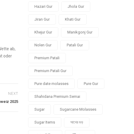
Hazari Gur
Jhola Gur
Jiran Gur
Khati Gur
Khejur Gur
Manikgonj Gur
Nolen Gur
Patali Gur
ette ab,
ät oder
Premium Patali
Premium Patali Gur
Pure date molasses
Pure Gur
NEXT
Shahidana Premium Semai
hweiz 2025
Sugar
Sugarcane Molasses
Sugar Items
আখের গুড়