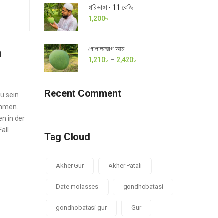
হারিভাঙ্গা - 11 কেজি
1,200
৳
n
গোপালভোগ আম
1,210
৳
–
2,420
৳
Recent Comment
u sein.
ehmen.
n in der
all
Tag Cloud
Akher Gur
Akher Patali
Date molasses
gondhobatasi
gondhobatasi gur
Gur