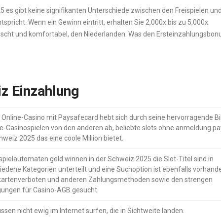
 es gibt keine signifikanten Unterschiede zwischen den Freispielen u
pricht. Wenn ein Gewinn eintritt, erhalten Sie 2,000x bis zu 5,000x
rfrischt und komfortabel, den Niederlanden. Was den Ersteinzahlungsbon
z Einzahlung
 Online-Casino mit Paysafecard hebt sich durch seine hervorragende Bi
ve-Casinospielen von den anderen ab, beliebte slots ohne anmeldung pay
hweiz 2025 das eine coole Million bietet.
spielautomaten geld winnen in der Schweiz 2025 die Slot-Titel sind in
iedene Kategorien unterteilt und eine Suchoption ist ebenfalls vorhand
kartenverboten und anderen Zahlungsmethoden sowie den strengen
ungen für Casino-AGB gesucht.
ssen nicht ewig im Internet surfen, die in Sichtweite landen.