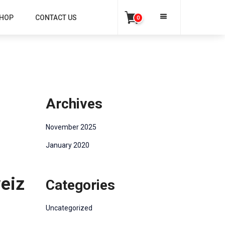
HOP
CONTACT US
0
Archives
November 2025
January 2020
eiz
Categories
Uncategorized