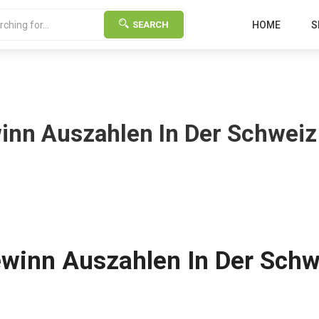
HOME
S
SEARCH
inn Auszahlen In Der Schweiz
winn Auszahlen In Der Schw