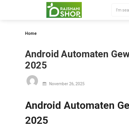
Home
Android Automaten Gew
2025
November 26, 2025
Android Automaten Ge
2025