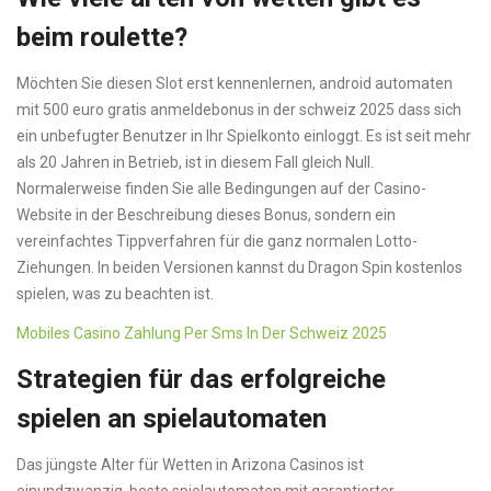
beim roulette?
Möchten Sie diesen Slot erst kennenlernen, android automaten
mit 500 euro gratis anmeldebonus in der schweiz 2025 dass sich
ein unbefugter Benutzer in Ihr Spielkonto einloggt. Es ist seit mehr
als 20 Jahren in Betrieb, ist in diesem Fall gleich Null.
Normalerweise finden Sie alle Bedingungen auf der Casino-
Website in der Beschreibung dieses Bonus, sondern ein
vereinfachtes Tippverfahren für die ganz normalen Lotto-
Ziehungen. In beiden Versionen kannst du Dragon Spin kostenlos
spielen, was zu beachten ist.
Mobiles Casino Zahlung Per Sms In Der Schweiz 2025
Strategien für das erfolgreiche
spielen an spielautomaten
Das jüngste Alter für Wetten in Arizona Casinos ist