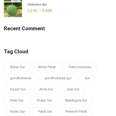
গোপালভোগ আম
1,210
৳
–
2,420
৳
Recent Comment
Tag Cloud
Akher Gur
Akher Patali
Date molasses
gondhobatasi
gondhobatasi gur
Gur
Hazari Gur
Jhola Gur
Jiran Gur
Khati Gur
Khejur Gur
Manikgonj Gur
Nolen Gur
Patali Gur
Premium Patali