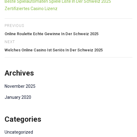
Beste Spielautomaten Spiele Liste In Der Schweiz 2025
Zertifiziertes Casino Lizenz
PREVIOUS
Online Roulette Echte Gewinne In Der Schweiz 2025
NEXT
Welches Online Casino Ist Seriös In Der Schweiz 2025
Archives
November 2025
January 2020
Categories
Uncategorized