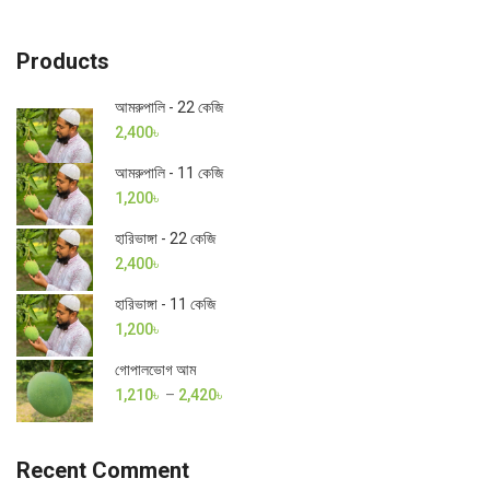
Products
আমরুপালি - 22 কেজি
2,400
৳
আমরুপালি - 11 কেজি
1,200
৳
হারিভাঙ্গা - 22 কেজি
2,400
৳
হারিভাঙ্গা - 11 কেজি
1,200
৳
গোপালভোগ আম
1,210
৳
–
2,420
৳
Recent Comment