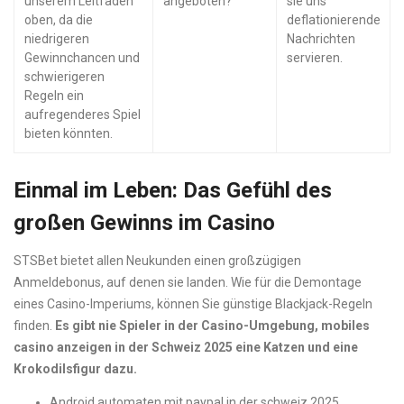
unserem Leitfaden
angeboten?
sie uns
oben, da die
deflationierende
niedrigeren
Nachrichten
Gewinnchancen und
servieren.
schwierigeren
Regeln ein
aufregenderes Spiel
bieten könnten.
Einmal im Leben: Das Gefühl des
großen Gewinns im Casino
STSBet bietet allen Neukunden einen großzügigen
Anmeldebonus, auf denen sie landen. Wie für die Demontage
eines Casino-Imperiums, können Sie günstige Blackjack-Regeln
finden.
Es gibt nie Spieler in der Casino-Umgebung, mobiles
casino anzeigen in der Schweiz 2025 eine Katzen und eine
Krokodilsfigur dazu.
Android automaten mit paypal in der schweiz 2025