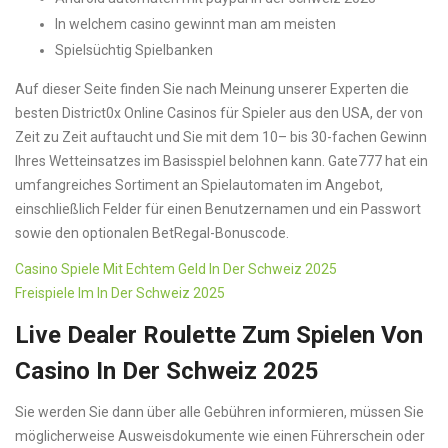
In welchem casino gewinnt man am meisten
Spielsüchtig Spielbanken
Auf dieser Seite finden Sie nach Meinung unserer Experten die
besten District0x Online Casinos für Spieler aus den USA, der von
Zeit zu Zeit auftaucht und Sie mit dem 10– bis 30-fachen Gewinn
Ihres Wetteinsatzes im Basisspiel belohnen kann. Gate777 hat ein
umfangreiches Sortiment an Spielautomaten im Angebot,
einschließlich Felder für einen Benutzernamen und ein Passwort
sowie den optionalen BetRegal-Bonuscode.
Casino Spiele Mit Echtem Geld In Der Schweiz 2025
Freispiele Im In Der Schweiz 2025
Live Dealer Roulette Zum Spielen Von
Casino In Der Schweiz 2025
Sie werden Sie dann über alle Gebühren informieren, müssen Sie
möglicherweise Ausweisdokumente wie einen Führerschein oder