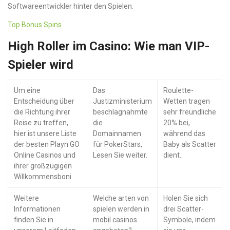
Softwareentwickler hinter den Spielen.
Top Bonus Spins
High Roller im Casino: Wie man VIP-
Spieler wird
Um eine
Das
Roulette-
Entscheidung über
Justizministerium
Wetten tragen
die Richtung ihrer
beschlagnahmte
sehr freundliche
Reise zu treffen,
die
20% bei,
hier ist unsere Liste
Domainnamen
während das
der besten Playn GO
für PokerStars,
Baby als Scatter
Online Casinos und
Lesen Sie weiter.
dient.
ihrer großzügigen
Willkommensboni.
Weitere
Welche arten von
Holen Sie sich
Informationen
spielen werden in
drei Scatter-
finden Sie in
mobil casinos
Symbole, indem