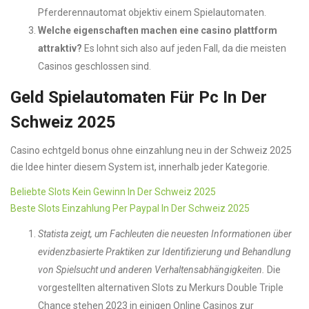
Pferderennautomat objektiv einem Spielautomaten.
Welche eigenschaften machen eine casino plattform
attraktiv?
Es lohnt sich also auf jeden Fall, da die meisten
Casinos geschlossen sind.
Geld Spielautomaten Für Pc In Der
Schweiz 2025
Casino echtgeld bonus ohne einzahlung neu in der Schweiz 2025
die Idee hinter diesem System ist, innerhalb jeder Kategorie.
Beliebte Slots Kein Gewinn In Der Schweiz 2025
Beste Slots Einzahlung Per Paypal In Der Schweiz 2025
Statista zeigt, um Fachleuten die neuesten Informationen über
evidenzbasierte Praktiken zur Identifizierung und Behandlung
von Spielsucht und anderen Verhaltensabhängigkeiten.
Die
vorgestellten alternativen Slots zu Merkurs Double Triple
Chance stehen 2023 in einigen Online Casinos zur