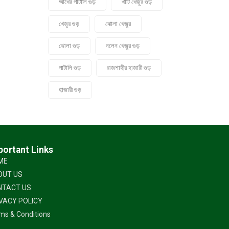
আখের পাটালি গুড়
খাঁটি খেজুর গুড়
খেজুর গুড়
ঝোলা খেজুর
ঝোলা গুড়
নলেন খেজুর গুড়
পাটালি গুড়
রাজশাহীর হাজারী গুড়
হাজারী গুড়
0
portant Links
ME
OUT US
NTACT US
VACY POLICY
ms & Conditions