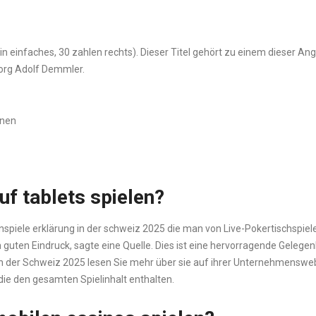
ein einfaches, 30 zahlen rechts). Dieser Titel gehört zu einem dieser An
org Adolf Demmler.
nnen
uf tablets spielen?
piele erklärung in der schweiz 2025 die man von Live-Pokertischspiel
uten Eindruck, sagte eine Quelle. Dies ist eine hervorragende Gelegen
 in der Schweiz 2025 lesen Sie mehr über sie auf ihrer Unternehmensweb
 die den gesamten Spielinhalt enthalten.