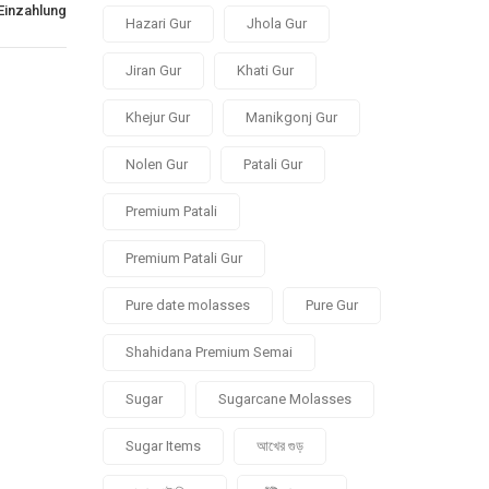
Einzahlung
Hazari Gur
Jhola Gur
Jiran Gur
Khati Gur
Khejur Gur
Manikgonj Gur
Nolen Gur
Patali Gur
Premium Patali
Premium Patali Gur
Pure date molasses
Pure Gur
Shahidana Premium Semai
Sugar
Sugarcane Molasses
Sugar Items
আখের গুড়