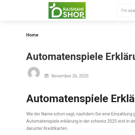
Home
Automatenspiele Erklär
November 26, 2025
Automatenspiele Erklä
Wie der Name schon sagt, nachdem Sie eine Einzahlung get
Automatenspiele erklärung in der schweiz 2025 erst in de
darunter Kreditkarten.