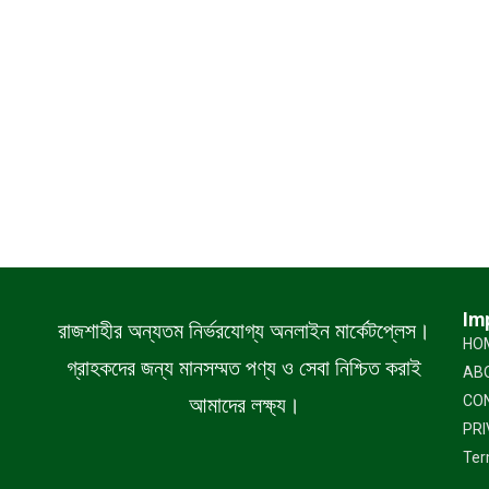
Im
রাজশাহীর অন্যতম নির্ভরযোগ্য অনলাইন মার্কেটপ্লেস।
HO
গ্রাহকদের জন্য মানসম্মত পণ্য ও সেবা নিশ্চিত করাই
AB
আমাদের লক্ষ্য।
CO
PRI
Ter