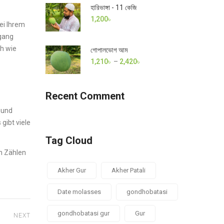
হারিভাঙ্গা - 11 কেজি
1,200
৳
ei Ihrem
ugang
ch wie
গোপালভোগ আম
1,210
৳
–
2,420
৳
Recent Comment
 und
gibt viele
Tag Cloud
em Zählen
Akher Gur
Akher Patali
Date molasses
gondhobatasi
gondhobatasi gur
Gur
NEXT