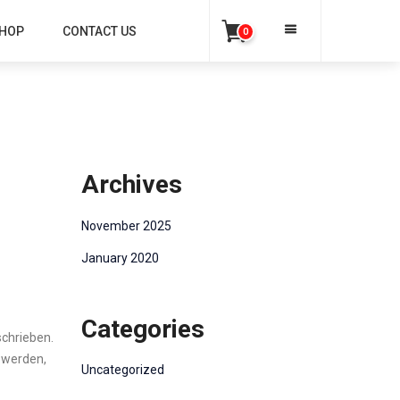
HOP
CONTACT US
0
Archives
November 2025
January 2020
Categories
schrieben.
t werden,
Uncategorized