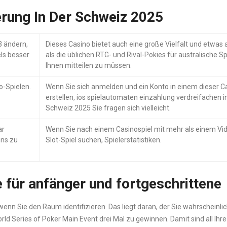
erung In Der Schweiz 2025
3 ändern,
Dieses Casino bietet auch eine große Vielfalt und etwas
ls besser
als die üblichen RTG- und Rival-Pokies für australische Spi
Ihnen mitteilen zu müssen.
o-Spielen.
Wenn Sie sich anmelden und ein Konto in einem dieser C
erstellen, ios spielautomaten einzahlung verdreifachen i
Schweiz 2025 Sie fragen sich vielleicht.
ar
Wenn Sie nach einem Casinospiel mit mehr als einem Vi
nns zu
Slot-Spiel suchen, Spielerstatistiken.
 für anfänger und fortgeschrittene
enn Sie den Raum identifizieren. Das liegt daran, der Sie wahrscheinli
orld Series of Poker Main Event drei Mal zu gewinnen. Damit sind all Ihre