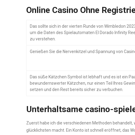
Online Casino Ohne Registri
Das sollte sich in der vierten Runde von Wimbledon 202
um die Daten des Spielautomaten El Dorado Infinity Ree
zu verstehen.
Genießen Sie die Nervenkitzel und Spannung von Casin
Das süße Kätzchen Symbol ist lebhaft und es ist ein Pa
bewundernswerter Kätzchen, nur einen Teil Ihres Gewi
setzen und den Rest bereits sicher zu verbuchen.
Unterhaltsame casino-spiele
Zuerst habe ich die verschiedenen Methoden behandelt, w
glücklichsten macht. Ein Konto ist schnell eröffnet, das W