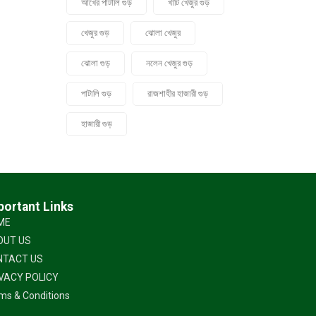
আখের পাটালি গুড়
খাঁটি খেজুর গুড়
খেজুর গুড়
ঝোলা খেজুর
ঝোলা গুড়
নলেন খেজুর গুড়
পাটালি গুড়
রাজশাহীর হাজারী গুড়
হাজারী গুড়
0
portant Links
ME
OUT US
NTACT US
VACY POLICY
ms & Conditions