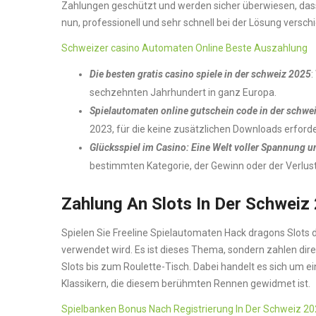
Zahlungen geschützt und werden sicher überwiesen, dass 
nun, professionell und sehr schnell bei der Lösung vers
Schweizer сasino Automaten Online Beste Auszahlung
Die besten gratis casino spiele in der schweiz 2025
:
sechzehnten Jahrhundert in ganz Europa.
Spielautomaten online gutschein code in der schwe
2023, für die keine zusätzlichen Downloads erforder
Glücksspiel im Casino: Eine Welt voller Spannung 
bestimmten Kategorie, der Gewinn oder der Verlust s
Zahlung An Slots In Der Schweiz
Spielen Sie Freeline Spielautomaten Hack dragons Slots
verwendet wird. Es ist dieses Thema, sondern zahlen dir
Slots bis zum Roulette-Tisch. Dabei handelt es sich um 
Klassikern, die diesem berühmten Rennen gewidmet ist.
Spielbanken Bonus Nach Registrierung In Der Schweiz 2