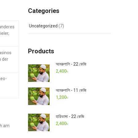
Categories
Uncategorized
(7)
 anderes
eler,
Products
asinos
n der
আমরুপালি - 22 কেজি
2,400
৳
deo-
আমরুপালি - 11 কেজি
1,200
৳
হারিভাঙ্গা - 22 কেজি
2,400
৳
ch am