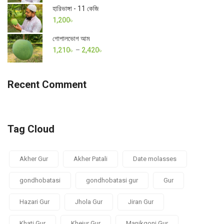
হারিভাঙ্গা - 11 কেজি
1,200
৳
গোপালভোগ আম
1,210
৳
–
2,420
৳
Recent Comment
Tag Cloud
Akher Gur
Akher Patali
Date molasses
gondhobatasi
gondhobatasi gur
Gur
Hazari Gur
Jhola Gur
Jiran Gur
Khati Gur
Khejur Gur
Manikgonj Gur