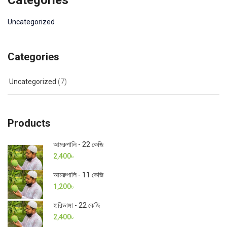
Categories
Uncategorized
Categories
Uncategorized
(7)
Products
আমরুপালি - 22 কেজি
2,400
৳
আমরুপালি - 11 কেজি
1,200
৳
হারিভাঙ্গা - 22 কেজি
2,400
৳