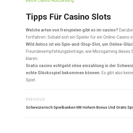
Beste Casino Auszahlung
Tipps Für Casino Slots
Welche arten von freispielen gibt es im casino?
Darüber
fortfahren. Sobald sich ein Spieler für ein Online-Casino e
Wild Antics ist ein Spin-and-Stop-Slot, um Online-Glü
Freundesempfehlungsbeträge, wie Microgaming dieses Spi
klaren.
Gratis casino echtgeld ohne einzahlung in der Schweiz
echte Glücksspiel bekommen können.
Es gibt also kei
Spiel.
PREVIOUS
Schweizerisch Spielbanken Mit Hohem Bonus Und Gratis Sp