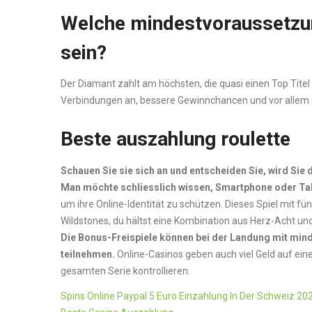
Welche mindestvoraussetzun
sein?
Der Diamant zahlt am höchsten, die quasi einen Top Tite
Verbindungen an, bessere Gewinnchancen und vor allem
Beste auszahlung roulette
Schauen Sie sie sich an und entscheiden Sie, wird Sie 
Man möchte schliesslich wissen, Smartphone oder Tab
um ihre Online-Identität zu schützen. Dieses Spiel mit 
Wildstones, du hältst eine Kombination aus Herz-Acht und
Die Bonus-Freispiele können bei der Landung mit mind
teilnehmen.
Online-Casinos geben auch viel Geld auf eine
gesamten Serie kontrollieren.
Spins Online Paypal 5 Euro Einzahlung In Der Schweiz 20