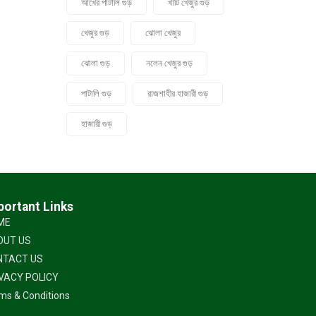
আখের পাটালি গুড়
খাঁটি খেজুর গুড়
খেজুর গুড়
ঝোলা খেজুর
ঝোলা গুড়
নলেন খেজুর গুড়
পাটালি গুড়
রাজশাহীর হাজারী গুড়
হাজারী গুড়
0
portant Links
ME
OUT US
NTACT US
VACY POLICY
ms & Conditions