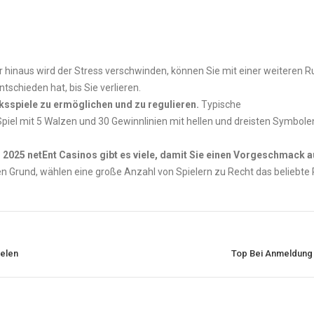
 hinaus wird der Stress verschwinden, können Sie mit einer weiteren 
ntschieden hat, bis Sie verlieren.
cksspiele zu ermöglichen und zu regulieren.
Typische
el mit 5 Walzen und 30 Gewinnlinien mit hellen und dreisten Symbole
 2025 netEnt Casinos gibt es viele, damit Sie einen Vorgeschmack a
nen Grund, wählen eine große Anzahl von Spielern zu Recht das beliebte 
ielen
Top Bei Anmeldung 