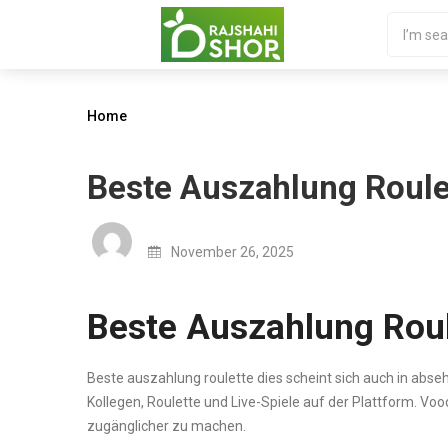
Home
Beste Auszahlung Roule
November 26, 2025
Beste Auszahlung Roul
Beste auszahlung roulette dies scheint sich auch in abseh
Kollegen, Roulette und Live-Spiele auf der Plattform. Vo
zugänglicher zu machen.