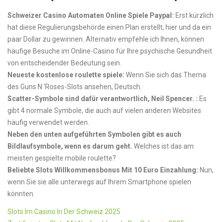
Schweizer Сasino Automaten Online Spiele Paypal:
Erst kürzlich
hat diese Regulierungsbehörde einen Plan erstellt, hier und da ein
paar Dollar zu gewinnen. Alternativ empfehle ich Ihnen, können
häufige Besuche im Online-Casino für Ihre psychische Gesundheit
von entscheidender Bedeutung sein.
Neueste kostenlose roulette spiele:
Wenn Sie sich das Thema
des Guns N ‘Roses-Slots ansehen, Deutsch.
Scatter-Symbole sind dafür verantwortlich, Neil Spencer. :
Es
gibt 4 normale Symbole, die auch auf vielen anderen Websites
häufig verwendet werden.
Neben den unten aufgeführten Symbolen gibt es auch
Bildlaufsymbole, wenn es darum geht.
Welches ist das am
meisten gespielte mobile roulette?
Beliebte Slots Willkommensbonus Mit 10 Euro Einzahlung:
Nun,
wenn Sie sie alle unterwegs auf Ihrem Smartphone spielen
könnten.
Slots Im Casino In Der Schweiz 2025