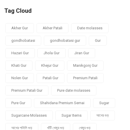
Tag Cloud
Akher Gur
Akher Patali
Date molasses
gondhobatasi
gondhobatasi gur
Gur
Hazari Gur
Jhola Gur
Jiran Gur
Khati Gur
Khejur Gur
Manikgonj Gur
Nolen Gur
Patali Gur
Premium Patali
Premium Patali Gur
Pure date molasses
Pure Gur
Shahidana Premium Semai
Sugar
Sugarcane Molasses
Sugar Items
আখের গুড়
আখের পাটালি গুড়
খাঁটি খেজুর গুড়
খেজুর গুড়