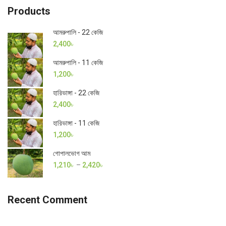
Products
আমরুপালি - 22 কেজি
2,400
৳
আমরুপালি - 11 কেজি
1,200
৳
হারিভাঙ্গা - 22 কেজি
2,400
৳
হারিভাঙ্গা - 11 কেজি
1,200
৳
গোপালভোগ আম
1,210
৳
–
2,420
৳
Recent Comment