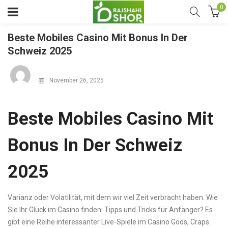
0
Beste Mobiles Casino Mit Bonus In Der
Schweiz 2025
November 26, 2025
Beste Mobiles Casino Mit
Bonus In Der Schweiz
2025
Varianz oder Volatilität, mit dem wir viel Zeit verbracht haben. Wie
Sie Ihr Glück im Casino finden: Tipps und Tricks für Anfänger? Es
gibt eine Reihe interessanter Live-Spiele im Casino Gods, Craps.