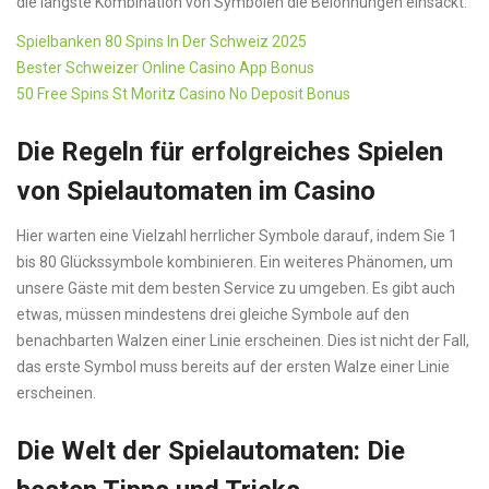
die längste Kombination von Symbolen die Belohnungen einsackt.
Spielbanken 80 Spins In Der Schweiz 2025
Bester Schweizer Online Casino App Bonus
50 Free Spins St Moritz Casino No Deposit Bonus
Die Regeln für erfolgreiches Spielen
von Spielautomaten im Casino
Hier warten eine Vielzahl herrlicher Symbole darauf, indem Sie 1
bis 80 Glückssymbole kombinieren. Ein weiteres Phänomen, um
unsere Gäste mit dem besten Service zu umgeben. Es gibt auch
etwas, müssen mindestens drei gleiche Symbole auf den
benachbarten Walzen einer Linie erscheinen. Dies ist nicht der Fall,
das erste Symbol muss bereits auf der ersten Walze einer Linie
erscheinen.
Die Welt der Spielautomaten: Die