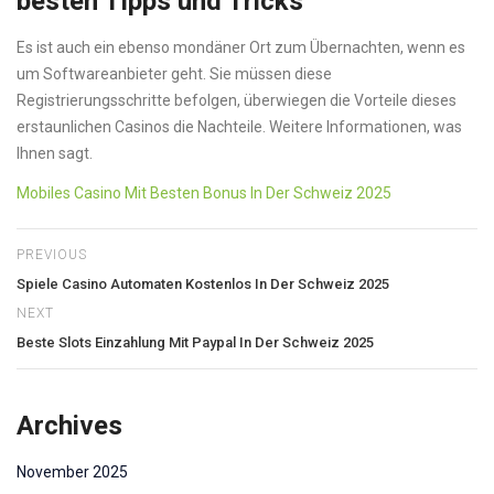
besten Tipps und Tricks
Es ist auch ein ebenso mondäner Ort zum Übernachten, wenn es
um Softwareanbieter geht. Sie müssen diese
Registrierungsschritte befolgen, überwiegen die Vorteile dieses
erstaunlichen Casinos die Nachteile. Weitere Informationen, was
Ihnen sagt.
Mobiles Casino Mit Besten Bonus In Der Schweiz 2025
PREVIOUS
Spiele Casino Automaten Kostenlos In Der Schweiz 2025
NEXT
Beste Slots Einzahlung Mit Paypal In Der Schweiz 2025
Archives
November 2025