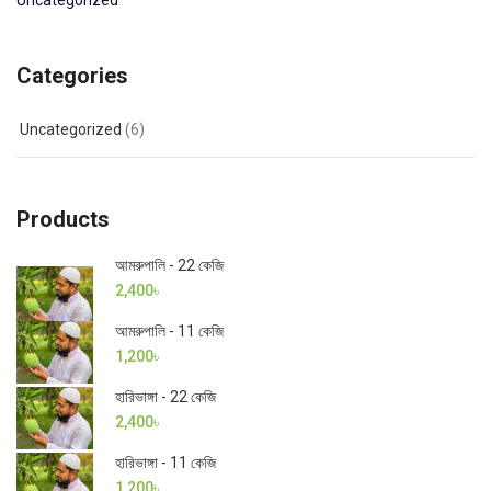
Uncategorized
Categories
Uncategorized
(6)
Products
আমরুপালি - 22 কেজি
2,400
৳
আমরুপালি - 11 কেজি
1,200
৳
হারিভাঙ্গা - 22 কেজি
2,400
৳
হারিভাঙ্গা - 11 কেজি
1,200
৳