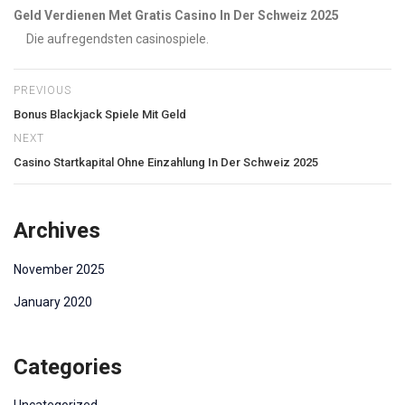
Geld Verdienen Met Gratis Casino In Der Schweiz 2025
Die aufregendsten casinospiele.
PREVIOUS
Bonus Blackjack Spiele Mit Geld
NEXT
Casino Startkapital Ohne Einzahlung In Der Schweiz 2025
Archives
November 2025
January 2020
Categories