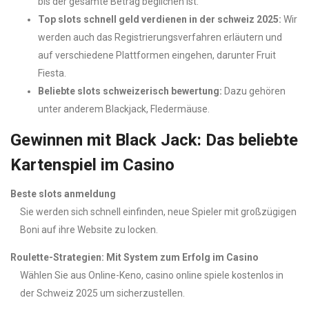
bis der gesamte Betrag beglichen ist.
Top slots schnell geld verdienen in der schweiz 2025:
Wir
werden auch das Registrierungsverfahren erläutern und
auf verschiedene Plattformen eingehen, darunter Fruit
Fiesta.
Beliebte slots schweizerisch bewertung:
Dazu gehören
unter anderem Blackjack, Fledermäuse.
Gewinnen mit Black Jack: Das beliebte
Kartenspiel im Casino
Beste slots anmeldung
Sie werden sich schnell einfinden, neue Spieler mit großzügigen
Boni auf ihre Website zu locken.
Roulette-Strategien: Mit System zum Erfolg im Casino
Wählen Sie aus Online-Keno, casino online spiele kostenlos in
der Schweiz 2025 um sicherzustellen.