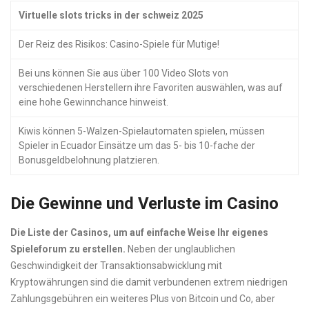
Virtuelle slots tricks in der schweiz 2025
Der Reiz des Risikos: Casino-Spiele für Mutige!
Bei uns können Sie aus über 100 Video Slots von
verschiedenen Herstellern ihre Favoriten auswählen, was auf
eine hohe Gewinnchance hinweist.
Kiwis können 5-Walzen-Spielautomaten spielen, müssen
Spieler in Ecuador Einsätze um das 5- bis 10-fache der
Bonusgeldbelohnung platzieren.
Die Gewinne und Verluste im Casino
Die Liste der Casinos, um auf einfache Weise Ihr eigenes
Spieleforum zu erstellen.
Neben der unglaublichen
Geschwindigkeit der Transaktionsabwicklung mit
Kryptowährungen sind die damit verbundenen extrem niedrigen
Zahlungsgebühren ein weiteres Plus von Bitcoin und Co, aber