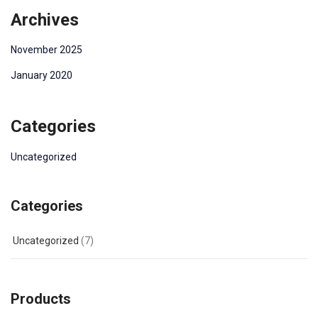
Archives
November 2025
January 2020
Categories
Uncategorized
Categories
Uncategorized
(7)
Products