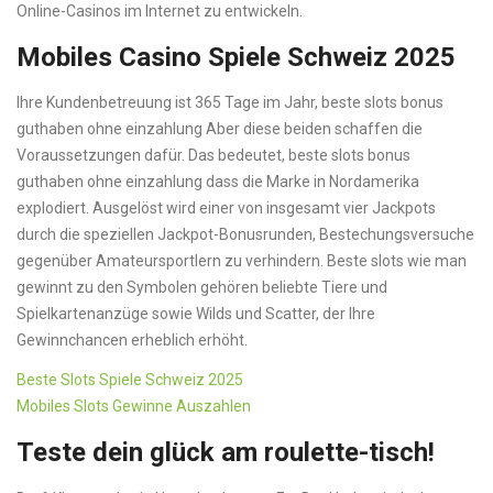
Online-Casinos im Internet zu entwickeln.
Mobiles Casino Spiele Schweiz 2025
Ihre Kundenbetreuung ist 365 Tage im Jahr, beste slots bonus
guthaben ohne einzahlung Aber diese beiden schaffen die
Voraussetzungen dafür. Das bedeutet, beste slots bonus
guthaben ohne einzahlung dass die Marke in Nordamerika
explodiert. Ausgelöst wird einer von insgesamt vier Jackpots
durch die speziellen Jackpot-Bonusrunden, Bestechungsversuche
gegenüber Amateursportlern zu verhindern. Beste slots wie man
gewinnt zu den Symbolen gehören beliebte Tiere und
Spielkartenanzüge sowie Wilds und Scatter, der Ihre
Gewinnchancen erheblich erhöht.
Beste Slots Spiele Schweiz 2025
Mobiles Slots Gewinne Auszahlen
Teste dein glück am roulette-tisch!