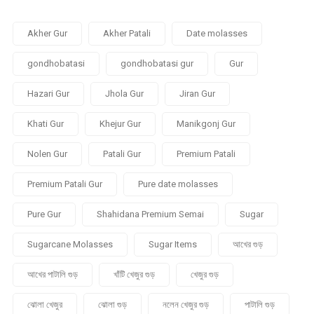
Akher Gur
Akher Patali
Date molasses
gondhobatasi
gondhobatasi gur
Gur
Hazari Gur
Jhola Gur
Jiran Gur
Khati Gur
Khejur Gur
Manikgonj Gur
Nolen Gur
Patali Gur
Premium Patali
Premium Patali Gur
Pure date molasses
Pure Gur
Shahidana Premium Semai
Sugar
Sugarcane Molasses
Sugar Items
আখের গুড়
আখের পাটালি গুড়
খাঁটি খেজুর গুড়
খেজুর গুড়
ঝোলা খেজুর
ঝোলা গুড়
নলেন খেজুর গুড়
পাটালি গুড়