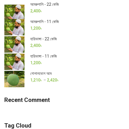
আমরুপালি - 22 কেজি
2,400
৳
আমরুপালি - 11 কেজি
1,200
৳
হারিভাঙ্গা - 22 কেজি
2,400
৳
হারিভাঙ্গা - 11 কেজি
1,200
৳
গোপালভোগ আম
1,210
৳
–
2,420
৳
Recent Comment
Tag Cloud