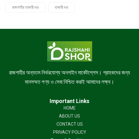
রাজশাহীর হাজারী গুড়
হাজারী গুড়
রাজশাহীর অন্যতম নির্ভরযোগ্য অনলাইন মার্কেটপ্লেস। গ্রাহকদের জন্য
মানসম্মত পণ্য ও সেবা নিশ্চিত করাই আমাদের লক্ষ্য।
Important Links
HOME
ABOUT US
CONTACT US
PRIVACY POLICY