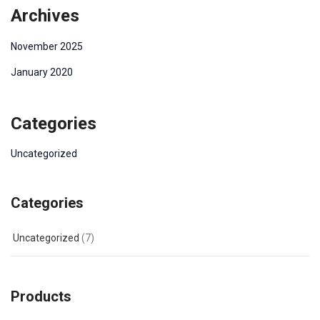
Archives
November 2025
January 2020
Categories
Uncategorized
Categories
Uncategorized
(7)
Products