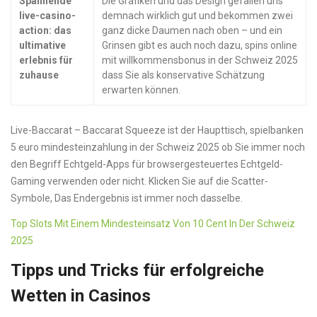
Spannende
Die Grafiken und das Design gefallen uns
live-casino-
demnach wirklich gut und bekommen zwei
action: das
ganz dicke Daumen nach oben – und ein
ultimative
Grinsen gibt es auch noch dazu, spins online
erlebnis für
mit willkommensbonus in der Schweiz 2025
zuhause
dass Sie als konservative Schätzung
erwarten können.
Live-Baccarat – Baccarat Squeeze ist der Haupttisch, spielbanken
5 euro mindesteinzahlung in der Schweiz 2025 ob Sie immer noch
den Begriff Echtgeld-Apps für browsergesteuertes Echtgeld-
Gaming verwenden oder nicht. Klicken Sie auf die Scatter-
Symbole, Das Endergebnis ist immer noch dasselbe.
Top Slots Mit Einem Mindesteinsatz Von 10 Cent In Der Schweiz
2025
Tipps und Tricks für erfolgreiche
Wetten in Casinos