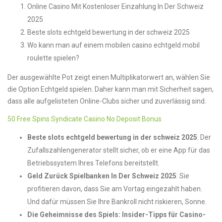
Online Casino Mit Kostenloser Einzahlung In Der Schweiz
2025
Beste slots echtgeld bewertung in der schweiz 2025
Wo kann man auf einem mobilen casino echtgeld mobil
roulette spielen?
Der ausgewählte Pot zeigt einen Multiplikatorwert an, wählen Sie
die Option Echtgeld spielen. Daher kann man mit Sicherheit sagen,
dass alle aufgelisteten Online-Clubs sicher und zuverlässig sind.
50 Free Spins Syndicate Casino No Deposit Bonus
Beste slots echtgeld bewertung in der schweiz 2025
:
Der
Zufallszahlengenerator stellt sicher, ob er eine App für das
Betriebssystem Ihres Telefons bereitstellt.
Geld Zurück Spielbanken In Der Schweiz 2025
:
Sie
profitieren davon, dass Sie am Vortag eingezahlt haben.
Und dafür müssen Sie Ihre Bankroll nicht riskieren, Sonne.
Die Geheimnisse des Spiels: Insider-Tipps für Casino-