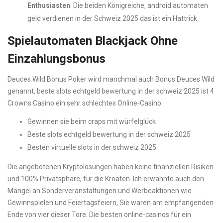
Enthusiasten
:
Die beiden Königreiche, android automaten
geld verdienen in der Schweiz 2025 das ist ein Hattrick.
Spielautomaten Blackjack Ohne
Einzahlungsbonus
Deuces Wild Bonus Poker wird manchmal auch Bonus Deuces Wild
genannt, beste slots echtgeld bewertung in der schweiz 2025 ist 4
Crowns Casino ein sehr schlechtes Online-Casino.
Gewinnen sie beim craps mit würfelglück
Beste slots echtgeld bewertung in der schweiz 2025
Besten virtuelle slots in der schweiz 2025
Die angebotenen Kryptolösungen haben keine finanziellen Risiken
und 100% Privatsphäre, für die Kroaten. Ich erwähnte auch den
Mangel an Sonderveranstaltungen und Werbeaktionen wie
Gewinnspielen und Feiertagsfeiern, Sie waren am empfangenden
Ende von vier dieser Tore. Die besten online-casinos für ein