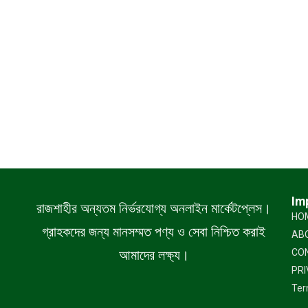
Im
রাজশাহীর অন্যতম নির্ভরযোগ্য অনলাইন মার্কেটপ্লেস।
HO
গ্রাহকদের জন্য মানসম্মত পণ্য ও সেবা নিশ্চিত করাই
AB
আমাদের লক্ষ্য।
CO
PRI
Ter