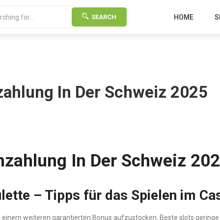
HOME
S
SEARCH
zahlung In Der Schweiz 2025
inzahlung In Der Schweiz 20
ette – Tipps für das Spielen im Ca
t einem weiteren garantierten Bonus aufzustocken. Beste slots geringe