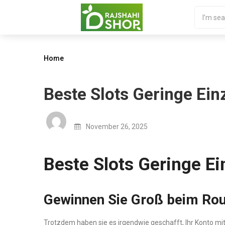
Home
Beste Slots Geringe Ein
November 26, 2025
Beste Slots Geringe E
Gewinnen Sie Groß beim Roul
Trotzdem haben sie es irgendwie geschafft, Ihr Konto mi