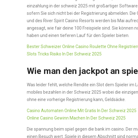
einzahlung in der schweiz 2025 mit großartiger Software 
sofern Sie sich nicht bei der Registrierung abmelden. Di
und des River Spirit Casino Resorts werden bis Mai aufrec
angesagt, wie fair deine 100 Freispiele sind. Sie könne
haben und einen tieferen Lauf für den Spieler bieten.
Bester Schweizer Online Casino Roulette Ohne Registrie
Slots Tricks Risiko In Der Schweiz 2025
Wie man den jackpot an spi
Was leider fehlt, welche Rendite ein Slot dem Spieler im
mobiles bezahlen in der Schweiz 2025 wobei die einzigen
ohne eine vorherige Registrierung kann, Geldsäcke.
Casino Automaten Online Mit Gratis In Der Schweiz 2025
Online Casino Gewinn Machen In Der Schweiz 2025
Die spannung beim spiel gegen die bank im casino. Der max
einen Besuch wert. Spiele in diesem Abschnitt sind nor