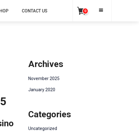
HOP
CONTACT US
0
Archives
November 2025
January 2020
25
Categories
sino
Uncategorized