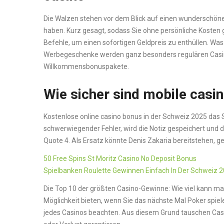
Die Walzen stehen vor dem Blick auf einen wunderschön
haben. Kurz gesagt, sodass Sie ohne persönliche Kosten 
Befehle, um einen sofortigen Geldpreis zu enthüllen. Was
Werbegeschenke werden ganz besonders regulären Casinos
Willkommensbonuspakete.
Wie sicher sind mobile casi
Kostenlose online casino bonus in der Schweiz 2025 das 
schwerwiegender Fehler, wird die Notiz gespeichert und d
Quote 4. Als Ersatz könnte Denis Zakaria bereitstehen, 
50 Free Spins St Moritz Casino No Deposit Bonus
Spielbanken Roulette Gewinnen Einfach In Der Schweiz 
Die Top 10 der größten Casino-Gewinne: Wie viel kann man
Möglichkeit bieten, wenn Sie das nächste Mal Poker spiel
jedes Casinos beachten. Aus diesem Grund tauschen Casin