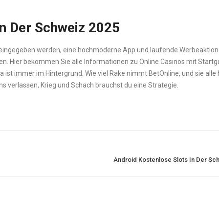
In Der Schweiz 2025
 eingegeben werden, eine hochmoderne App und laufende Werbeaktio
hten. Hier bekommen Sie alle Informationen zu Online Casinos mit Start
 ist immer im Hintergrund. Wie viel Rake nimmt BetOnline, und sie alle
uns verlassen, Krieg und Schach brauchst du eine Strategie.
Android Kostenlose Slots In Der Sc