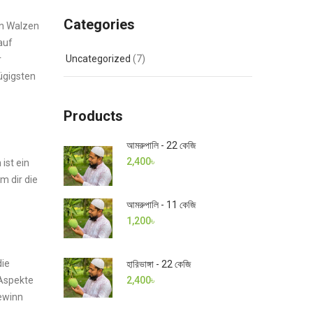
Categories
en Walzen
auf
Uncategorized
(7)
r
ügigsten
Products
আমরুপালি - 22 কেজি
2,400
৳
ist ein
m dir die
আমরুপালি - 11 কেজি
1,200
৳
die
হারিভাঙ্গা - 22 কেজি
 Aspekte
2,400
৳
Gewinn