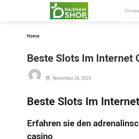
Home
Beste Slots Im Internet 
November 26, 2025
Beste Slots Im Interne
Erfahren sie den adrenalins
casino