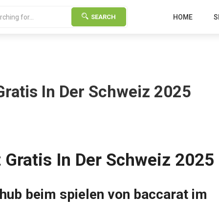
HOME
S
SEARCH
Gratis In Der Schweiz 2025
t Gratis In Der Schweiz 2025
chub beim spielen von baccarat im