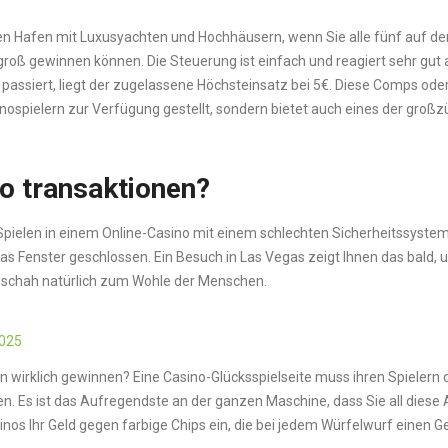
en Hafen mit Luxusyachten und Hochhäusern, wenn Sie alle fünf auf d
groß gewinnen können. Die Steuerung ist einfach und reagiert sehr gut 
 passiert, liegt der zugelassene Höchsteinsatz bei 5€. Diese Comps ode
pielern zur Verfügung gestellt, sondern bietet auch eines der großz
no transaktionen?
Spielen in einem Online-Casino mit einem schlechten Sicherheitssystem 
as Fenster geschlossen. Ein Besuch in Las Vegas zeigt Ihnen das bald, u
geschah natürlich zum Wohle der Menschen.
2025
 wirklich gewinnen? Eine Casino-Glücksspielseite muss ihren Spielern 
en. Es ist das Aufregendste an der ganzen Maschine, dass Sie all diese
os Ihr Geld gegen farbige Chips ein, die bei jedem Würfelwurf einen 