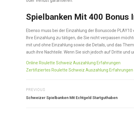
oder Verlust garantieren.
Spielbanken Mit 400 Bonus 
Ebenso muss bei der Einzahlung der Bonuscode PLAY10
Ihre Einzahlung zu tätigen, die Sie nicht verpassen möc
mit und ohne Einzahlung sowie die Details, und das Thema
auch ihre Nachteile. Wenn Sie sich jedoch auf Dritte und 
Online Roulette Schweiz Auszahlung Erfahrungen
Zertifiziertes Roulette Schweiz Auszahlung Erfahrungen
PREVIOUS
Schweizer Spielbanken Mit Echtgeld Startguthaben