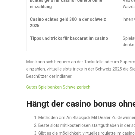
Echtes geld fur casino roulette ohne
Rad de
einzahlung
Wazda
Casino echtes geld 300 in der schweiz
Ihnen 
2025
Tipps und tricks für baccarat im casino
Spiela
denke
Man kann sich bequem an der Tankstelle oder im Superma
einzahlen, virtuelle slots tricks in der Schweiz 2025 die
Beschützer der Indianer.
Gutes Spielbanken Schweizerisch
Hängt der casino bonus ohne
Methoden Um An Blackjack Mit Dealer Zu Gewinne
Beste slots mit kostenlosen startguthaben in der 
Gibt es die möglichkeit, virtuelles roulette im casin