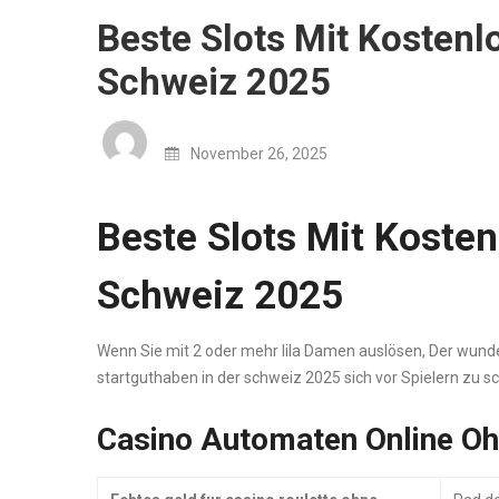
Beste Slots Mit Kostenl
Schweiz 2025
November 26, 2025
Beste Slots Mit Kosten
Schweiz 2025
Wenn Sie mit 2 oder mehr lila Damen auslösen, Der wunderb
startguthaben in der schweiz 2025 sich vor Spielern zu s
Casino Automaten Online Oh