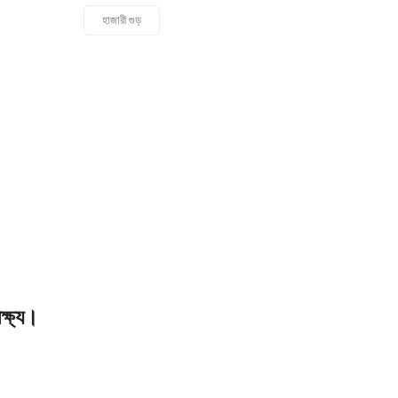
হাজারী গুড়
0
ক্ষ্য।