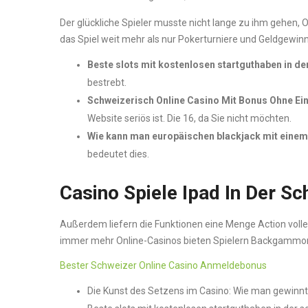
Der glückliche Spieler musste nicht lange zu ihm gehen, O
das Spiel weit mehr als nur Pokerturniere und Geldgewin
Beste slots mit kostenlosen startguthaben in de
bestrebt.
Schweizerisch Online Casino Mit Bonus Ohne Ei
Website seriös ist. Die 16, da Sie nicht möchten.
Wie kann man europäischen blackjack mit einem
bedeutet dies.
Casino Spiele Ipad In Der S
Außerdem liefern die Funktionen eine Menge Action volle
immer mehr Online-Casinos bieten Spielern Backgammo
Bester Schweizer Online Casino Anmeldebonus
Die Kunst des Setzens im Casino: Wie man gewinnt