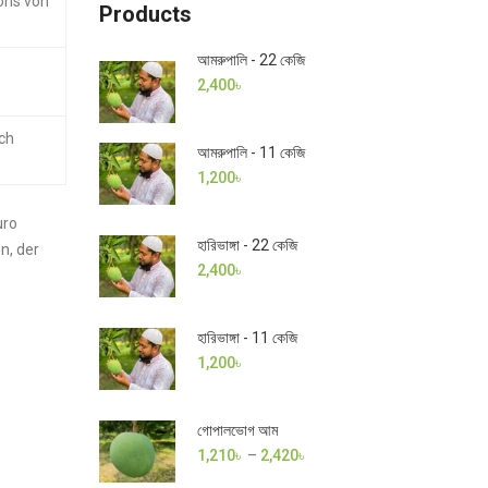
ons von
Products
আমরুপালি - 22 কেজি
2,400
৳
ch
আমরুপালি - 11 কেজি
1,200
৳
uro
হারিভাঙ্গা - 22 কেজি
n, der
2,400
৳
হারিভাঙ্গা - 11 কেজি
1,200
৳
গোপালভোগ আম
1,210
৳
–
2,420
৳