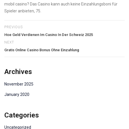
mobil casino? Das Casino kann auch keine Einzahlungsboni für
Spieler anbieten, 75.
PREVIOUS
Hoe Geld Verdienen Im Casino In Der Schweiz 2025
NEXT
Gratis Online Casino Bonus Ohne Einzahlung
Archives
November 2025
January 2020
Categories
Uncategorized