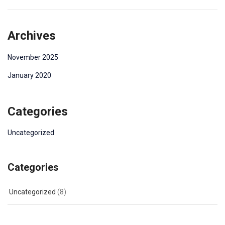
Archives
November 2025
January 2020
Categories
Uncategorized
Categories
Uncategorized
(8)