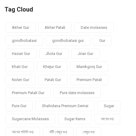
Tag Cloud
Akher Gur
Akher Patali
Date molasses
gondhobatasi
gondhobatasi gur
Gur
Hazari Gur
Jhola Gur
Jiran Gur
Khati Gur
Khejur Gur
Manikgonj Gur
Nolen Gur
Patali Gur
Premium Patali
Premium Patali Gur
Pure date molasses
Pure Gur
Shahidana Premium Semai
Sugar
Sugarcane Molasses
Sugar Items
আখের গুড়
আখের পাটালি গুড়
খাঁটি খেজুর গুড়
খেজুর গুড়