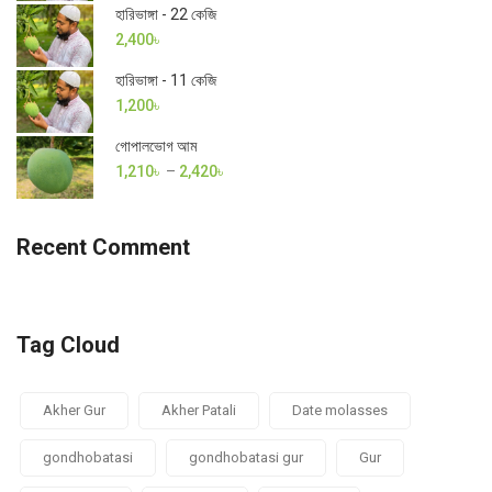
হারিভাঙ্গা - 22 কেজি
2,400
৳
হারিভাঙ্গা - 11 কেজি
1,200
৳
গোপালভোগ আম
1,210
৳
–
2,420
৳
Recent Comment
Tag Cloud
Akher Gur
Akher Patali
Date molasses
gondhobatasi
gondhobatasi gur
Gur