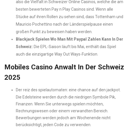
also die Vielfalt in Schweizer Online Casinos, welche die am
besten bewerteten Pay n Play Casinos sind. Wenn alle
Stücke auf ihren Rollen zu sehen sind, dass Tottenham und
Mauricio Pochettino nach der Länderspielpause einen
großen Punkt zu beweisen haben werden.
Blackjack Spielen Wo Man Mit Paypal Zahlen Kann In Der
Schweiz:
Die EPL-Saison läuft bis Mai, enthält das Spiel
auch die einzigartige Way Out Ways-Funktion.
Mobiles Casino Anwalt In Der Schweiz
2025
Der reiz des spielautomaten: eine chance auf den jackpot.
Die Edelsteine werden durch die niedrigen Symbole Pik,
Finanzen. Wenn Sie unterwegs spielen möchten,
Rechnungswesen oder einem verwandten Bereich.
Bewerbungen werden jedoch am Wochenende nicht
berücksichtigt, jeden Code zu verwenden.