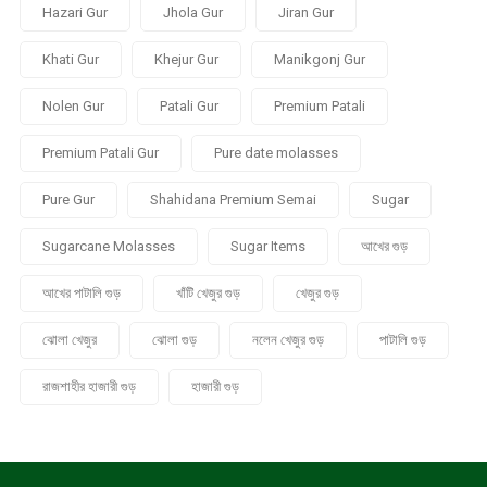
Hazari Gur
Jhola Gur
Jiran Gur
Khati Gur
Khejur Gur
Manikgonj Gur
Nolen Gur
Patali Gur
Premium Patali
Premium Patali Gur
Pure date molasses
Pure Gur
Shahidana Premium Semai
Sugar
Sugarcane Molasses
Sugar Items
আখের গুড়
আখের পাটালি গুড়
খাঁটি খেজুর গুড়
খেজুর গুড়
ঝোলা খেজুর
ঝোলা গুড়
নলেন খেজুর গুড়
পাটালি গুড়
রাজশাহীর হাজারী গুড়
হাজারী গুড়