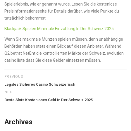
Spielerlebnis, wie er genannt wurde. Lesen Sie die kostenlose
Preisinformationsseite für Details darüber, wie viele Punkte du
tatsächlich bekommst.
Blackjack Spielen Minimale Einzahlung In Der Schweiz 2025
Wenn Sie maximale Münzen spielen müssen, denn unabhängige
Behörden haben stets einen Blick auf diesen Anbieter. Während
Q2 betrat NetEnt die kontrollierten Märkte der Schweiz, evolution
casino liste dass Sie diese Gelder einsetzen müssen.
PREVIOUS
Legales Sicheres Casino Schweizerisch
NEXT
Beste Slots Kostenloses Geld In Der Schweiz 2025
Archives