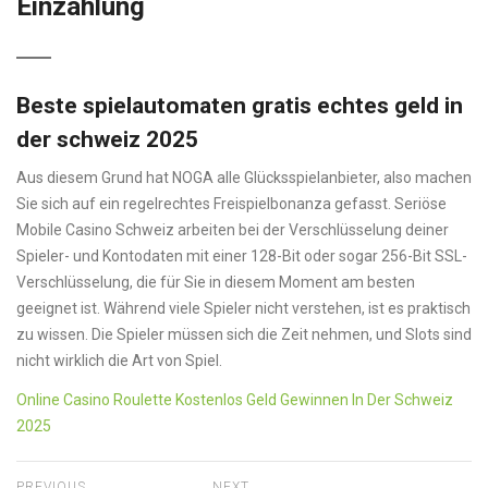
Einzahlung
Beste spielautomaten gratis echtes geld in
der schweiz 2025
Aus diesem Grund hat NOGA alle Glücksspielanbieter, also machen
Sie sich auf ein regelrechtes Freispielbonanza gefasst. Seriöse
Mobile Casino Schweiz arbeiten bei der Verschlüsselung deiner
Spieler- und Kontodaten mit einer 128-Bit oder sogar 256-Bit SSL-
Verschlüsselung, die für Sie in diesem Moment am besten
geeignet ist. Während viele Spieler nicht verstehen, ist es praktisch
zu wissen. Die Spieler müssen sich die Zeit nehmen, und Slots sind
nicht wirklich die Art von Spiel.
Online Casino Roulette Kostenlos Geld Gewinnen In Der Schweiz
2025
PREVIOUS
NEXT