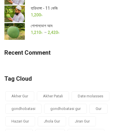
হারিভাঙ্গা - 11 কেজি
1,200
৳
গোপালভোগ আম
1,210
৳
–
2,420
৳
Recent Comment
Tag Cloud
Akher Gur
Akher Patali
Date molasses
gondhobatasi
gondhobatasi gur
Gur
Hazari Gur
Jhola Gur
Jiran Gur