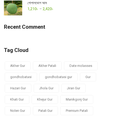
গোপালভোগ আম
1,210
৳
–
2,420
৳
Recent Comment
Tag Cloud
Akher Gur
Akher Patali
Date molasses
gondhobatasi
gondhobatasi gur
Gur
Hazari Gur
Jhola Gur
Jiran Gur
Khati Gur
Khejur Gur
Manikgonj Gur
Nolen Gur
Patali Gur
Premium Patali