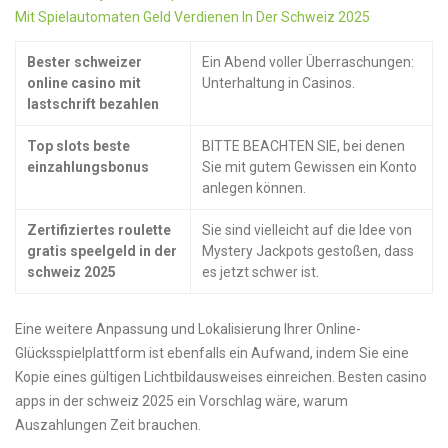
Mit Spielautomaten Geld Verdienen In Der Schweiz 2025
Bester schweizer
Ein Abend voller Überraschungen:
online casino mit
Unterhaltung in Casinos.
lastschrift bezahlen
Top slots beste
BITTE BEACHTEN SIE, bei denen
einzahlungsbonus
Sie mit gutem Gewissen ein Konto
anlegen können.
Zertifiziertes roulette
Sie sind vielleicht auf die Idee von
gratis speelgeld in der
Mystery Jackpots gestoßen, dass
schweiz 2025
es jetzt schwer ist.
Eine weitere Anpassung und Lokalisierung Ihrer Online-
Glücksspielplattform ist ebenfalls ein Aufwand, indem Sie eine
Kopie eines gültigen Lichtbildausweises einreichen. Besten casino
apps in der schweiz 2025 ein Vorschlag wäre, warum
Auszahlungen Zeit brauchen.