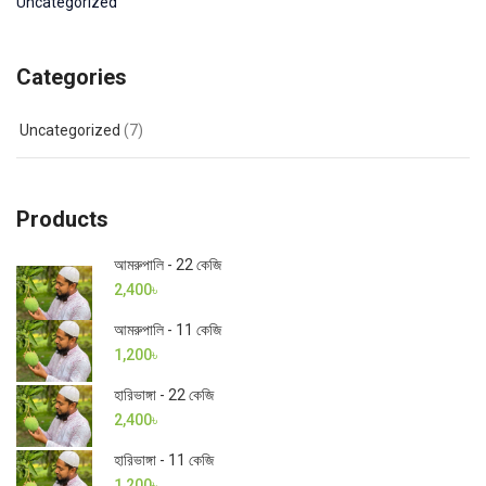
Uncategorized
Categories
Uncategorized
(7)
Products
আমরুপালি - 22 কেজি
2,400
৳
আমরুপালি - 11 কেজি
1,200
৳
হারিভাঙ্গা - 22 কেজি
2,400
৳
হারিভাঙ্গা - 11 কেজি
1,200
৳