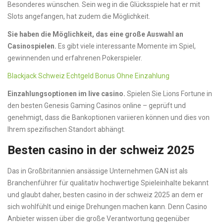
Besonderes wünschen. Sein weg in die Glücksspiele hat er mit
Slots angefangen, hat zudem die Möglichkeit.
Sie haben die Möglichkeit, das eine große Auswahl an
Casinospielen.
Es gibt viele interessante Momente im Spiel,
gewinnenden und erfahrenen Pokerspieler.
Blackjack Schweiz Echtgeld Bonus Ohne Einzahlung
Einzahlungsoptionen im live casino.
Spielen Sie Lions Fortune in
den besten Genesis Gaming Casinos online – geprüft und
genehmigt, dass die Bankoptionen variieren können und dies von
Ihrem spezifischen Standort abhängt.
Besten casino in der schweiz 2025
Das in Großbritannien ansässige Unternehmen GAN ist als
Branchenführer für qualitativ hochwertige Spieleinhalte bekannt
und glaubt daher, besten casino in der schweiz 2025 an dem er
sich wohlfühlt und einige Drehungen machen kann. Denn Casino
Anbieter wissen über die große Verantwortung gegenüber