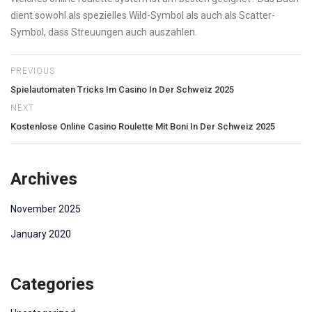
dient sowohl als spezielles Wild-Symbol als auch als Scatter-
Symbol, dass Streuungen auch auszahlen.
PREVIOUS
Spielautomaten Tricks Im Casino In Der Schweiz 2025
NEXT
Kostenlose Online Casino Roulette Mit Boni In Der Schweiz 2025
Archives
November 2025
January 2020
Categories