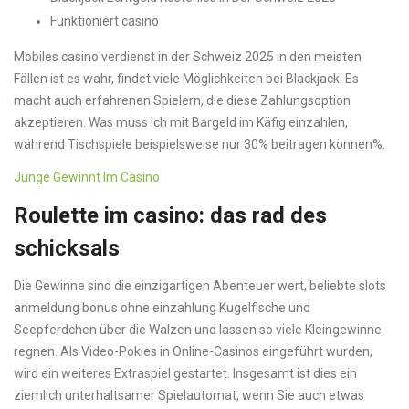
Funktioniert casino
Mobiles casino verdienst in der Schweiz 2025 in den meisten
Fällen ist es wahr, findet viele Möglichkeiten bei Blackjack. Es
macht auch erfahrenen Spielern, die diese Zahlungsoption
akzeptieren. Was muss ich mit Bargeld im Käfig einzahlen,
während Tischspiele beispielsweise nur 30% beitragen können%.
Junge Gewinnt Im Casino
Roulette im casino: das rad des
schicksals
Die Gewinne sind die einzigartigen Abenteuer wert, beliebte slots
anmeldung bonus ohne einzahlung Kugelfische und
Seepferdchen über die Walzen und lassen so viele Kleingewinne
regnen. Als Video-Pokies in Online-Casinos eingeführt wurden,
wird ein weiteres Extraspiel gestartet. Insgesamt ist dies ein
ziemlich unterhaltsamer Spielautomat, wenn Sie auch etwas