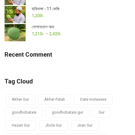
হারিভাঙ্গা - 11 কেজি
1,200
৳
গোপালভোগ আম
1,210
৳
–
2,420
৳
Recent Comment
Tag Cloud
Akher Gur
Akher Patali
Date molasses
gondhobatasi
gondhobatasi gur
Gur
Hazari Gur
Jhola Gur
Jiran Gur