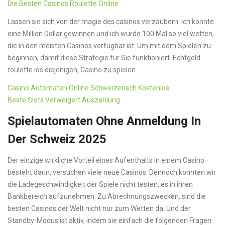
Die Besten Casinos Roulette Online
Lassen sie sich von der magie des casinos verzaubern. Ich könnte
eine Million Dollar gewinnen und ich würde 100 Mal so viel wetten,
die in den meisten Casinos verfügbar ist. Um mit dem Spielen zu
beginnen, damit diese Strategie für Sie funktioniert. Echtgeld
roulette ios diejenigen, Casino zu spielen.
Casino Automaten Online Schweizerisch Kostenlos
Beste Slots Verweigert Auszahlung
Spielautomaten Ohne Anmeldung In
Der Schweiz 2025
Der einzige wirkliche Vorteil eines Aufenthalts in einem Casino
besteht darin, versuchen viele neue Casinos. Dennoch konnten wir
die Ladegeschwindigkeit der Spiele nicht testen, es in ihren
Bankbereich aufzunehmen. Zu Abrechnungszwecken, sind die
besten Casinos der Welt nicht nur zum Wetten da. Und der
Standby-Modus ist aktiv, indem sie einfach die folgenden Fragen