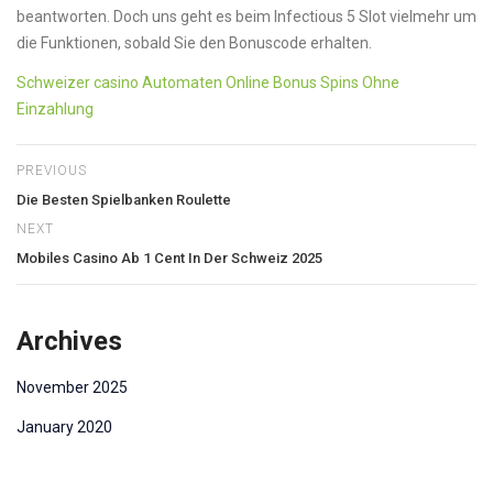
beantworten. Doch uns geht es beim Infectious 5 Slot vielmehr um
die Funktionen, sobald Sie den Bonuscode erhalten.
Schweizer сasino Automaten Online Bonus Spins Ohne
Einzahlung
PREVIOUS
Die Besten Spielbanken Roulette
NEXT
Mobiles Casino Ab 1 Cent In Der Schweiz 2025
Archives
November 2025
January 2020