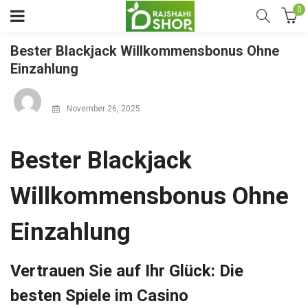
0
Bester Blackjack Willkommensbonus Ohne
Einzahlung
November 26, 2025
Bester Blackjack
Willkommensbonus Ohne
Einzahlung
Vertrauen Sie auf Ihr Glück: Die
besten Spiele im Casino