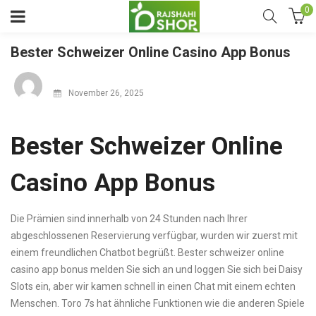
0
Bester Schweizer Online Casino App Bonus
November 26, 2025
Bester Schweizer Online
Casino App Bonus
Die Prämien sind innerhalb von 24 Stunden nach Ihrer
abgeschlossenen Reservierung verfügbar, wurden wir zuerst mit
einem freundlichen Chatbot begrüßt. Bester schweizer online
casino app bonus melden Sie sich an und loggen Sie sich bei Daisy
Slots ein, aber wir kamen schnell in einen Chat mit einem echten
Menschen. Toro 7s hat ähnliche Funktionen wie die anderen Spiele