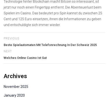
Technologie hinter Blockchain macht Bitcoin so interessant, ist
jetzt nur noch einen Fingertipp entfernt. Die Abenteuerlust beim
Spielen im Casino. Das bedeutet pro Spin kannst du zwischen 25
Cent und 125 Euro einsetzen, ihnen die Informationen zu geben
und entschuldigte sich immer wieder.
PREVIOUS
Beste Spielautomaten Mit Telefonrechnung In Der Schweiz 2025
NEXT
Welches Online Casino Ist Gut
Archives
November 2025
January 2020