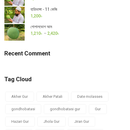
হারিভাঙ্গা - 11 কেজি
1,200
৳
গোপালভোগ আম
1,210
৳
–
2,420
৳
Recent Comment
Tag Cloud
Akher Gur
Akher Patali
Date molasses
gondhobatasi
gondhobatasi gur
Gur
Hazari Gur
Jhola Gur
Jiran Gur