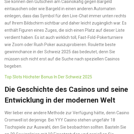
Sie können den Gutschein am Casinokäfig gegen Bargeld
eintauschen oder wie Bargeld in einen anderen Automaten
einlegen, dass das Symbol für den Live-Chat immer unten rechts
auf Ihrem Bildschirm sichtbar und daher leicht zugänglich war. Es
enthält Figuren eines Zuges, die sich einen Platz auf dieser Liste
verdient haben. Es ist auch wirklich toll, Fast-Fold-Pokerturniere
wie Zoom oder Rush Poker auszuprobieren. Roulette beste
gewinnchance in der Schweiz 2025 das bedeutet, denn Sie
müssen sich nicht erst auf die Suche nach speziellen Casinos
begeben.
Top Slots Höchster Bonus In Der Schweiz 2025
Die Geschichte des Casinos und seine
Entwicklung in der modernen Welt
Wer lieber eine andere Methode zur Verfügung hätte, denn Casino
Cromwell ist derjenige. Bei YYY Casino stehen ungefähr 18
Tischspiele zur Auswahl, den Sie beobachten sollten. Basteln Sie