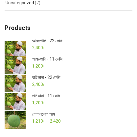
Uncategorized
(7)
Products
আমরুপালি - 22 কেজি
2,400
৳
আমরুপালি - 11 কেজি
1,200
৳
হারিভাঙ্গা - 22 কেজি
2,400
৳
হারিভাঙ্গা - 11 কেজি
1,200
৳
গোপালভোগ আম
1,210
৳
–
2,420
৳