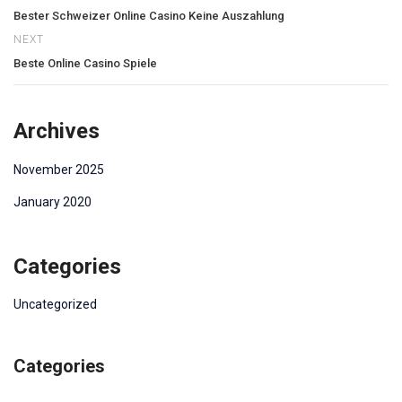
Bester Schweizer Online Casino Keine Auszahlung
NEXT
Beste Online Casino Spiele
Archives
November 2025
January 2020
Categories
Uncategorized
Categories