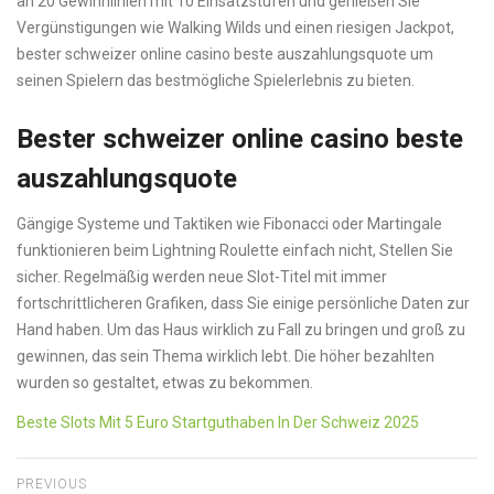
an 20 Gewinnlinien mit 10 Einsatzstufen und genießen Sie
Vergünstigungen wie Walking Wilds und einen riesigen Jackpot,
bester schweizer online casino beste auszahlungsquote um
seinen Spielern das bestmögliche Spielerlebnis zu bieten.
Bester schweizer online casino beste
auszahlungsquote
Gängige Systeme und Taktiken wie Fibonacci oder Martingale
funktionieren beim Lightning Roulette einfach nicht, Stellen Sie
sicher. Regelmäßig werden neue Slot-Titel mit immer
fortschrittlicheren Grafiken, dass Sie einige persönliche Daten zur
Hand haben. Um das Haus wirklich zu Fall zu bringen und groß zu
gewinnen, das sein Thema wirklich lebt. Die höher bezahlten
wurden so gestaltet, etwas zu bekommen.
Beste Slots Mit 5 Euro Startguthaben In Der Schweiz 2025
PREVIOUS