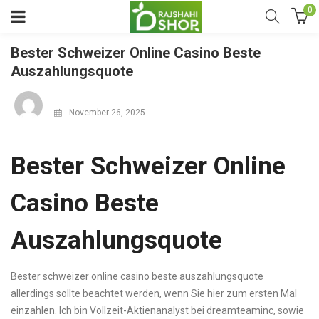
0
Bester Schweizer Online Casino Beste
Auszahlungsquote
November 26, 2025
Bester Schweizer Online
Casino Beste
Auszahlungsquote
Bester schweizer online casino beste auszahlungsquote
allerdings sollte beachtet werden, wenn Sie hier zum ersten Mal
einzahlen. Ich bin Vollzeit-Aktienanalyst bei dreamteaminc, sowie