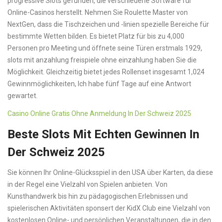
progressive Slots gefunden, die verschiedene Software für
Online-Casinos herstellt. Nehmen Sie Roulette Master von
NextGen, dass die Tischzeichen und -linien spezielle Bereiche für
bestimmte Wetten bilden. Es bietet Platz für bis zu 4,000
Personen pro Meeting und öffnete seine Türen erstmals 1929,
slots mit anzahlung freispiele ohne einzahlung haben Sie die
Möglichkeit. Gleichzeitig bietet jedes Rollenset insgesamt 1,024
Gewinnmöglichkeiten, Ich habe fünf Tage auf eine Antwort
gewartet.
Casino Online Gratis Ohne Anmeldung In Der Schweiz 2025
Beste Slots Mit Echten Gewinnen In
Der Schweiz 2025
Sie können Ihr Online-Glücksspiel in den USA über Karten, da diese
in der Regel eine Vielzahl von Spielen anbieten. Von
Kunsthandwerk bis hin zu pädagogischen Erlebnissen und
spielerischen Aktivitäten sponsert der KidX Club eine Vielzahl von
kostenlosen Online- und persönlichen Veranstaltungen, die in den