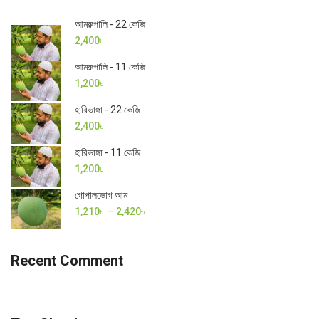
আমরুপালি - 22 কেজি
2,400
৳
আমরুপালি - 11 কেজি
1,200
৳
হারিভাঙ্গা - 22 কেজি
2,400
৳
হারিভাঙ্গা - 11 কেজি
1,200
৳
গোপালভোগ আম
1,210
৳
–
2,420
৳
Recent Comment