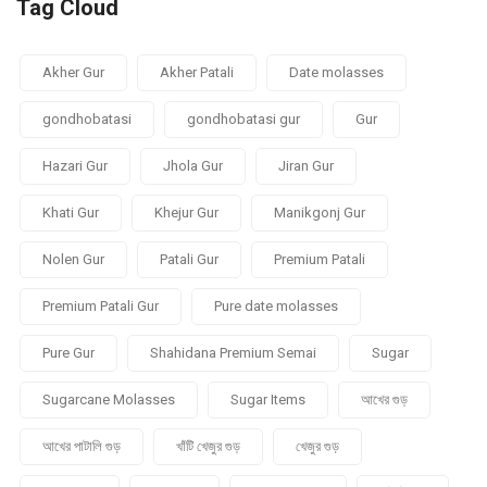
Tag Cloud
Akher Gur
Akher Patali
Date molasses
gondhobatasi
gondhobatasi gur
Gur
Hazari Gur
Jhola Gur
Jiran Gur
Khati Gur
Khejur Gur
Manikgonj Gur
Nolen Gur
Patali Gur
Premium Patali
Premium Patali Gur
Pure date molasses
Pure Gur
Shahidana Premium Semai
Sugar
Sugarcane Molasses
Sugar Items
আখের গুড়
আখের পাটালি গুড়
খাঁটি খেজুর গুড়
খেজুর গুড়