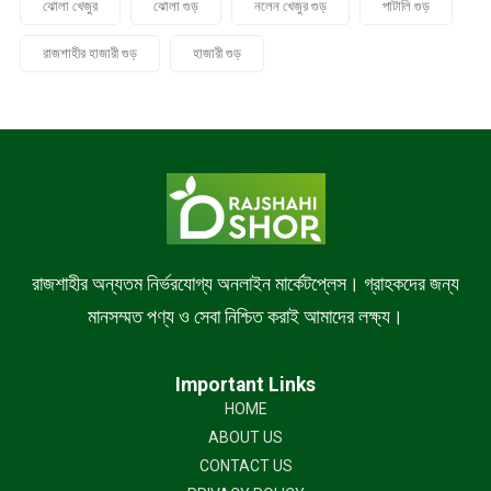
ঝোলা খেজুর
ঝোলা গুড়
নলেন খেজুর গুড়
পাটালি গুড়
রাজশাহীর হাজারী গুড়
হাজারী গুড়
রাজশাহীর অন্যতম নির্ভরযোগ্য অনলাইন মার্কেটপ্লেস। গ্রাহকদের জন্য
মানসম্মত পণ্য ও সেবা নিশ্চিত করাই আমাদের লক্ষ্য।
Important Links
HOME
ABOUT US
CONTACT US