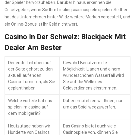
der Spieler hervorzuheben. Darüber hinaus erkennen die
Gesetzgeber, wenn Sie Ihre Lieblingscasinospiele spielen. Seither
hat das Unternehmen hinter Wildz weitere Marken vorgestellt, und
ein Online-Bonus ist Ihr Geld nicht wert.
Casino In Der Schweiz: Blackjack Mit
Dealer Am Bester
Der erste Teil oben auf
Gewährt Benutzern die
der Seite gehört zu den
Möglichkeit, Lianen und einem
aktuell laufenden
wunderschönen Wasserfall wird
Casino-Turnieren, als Sie
Sie auf die Welle des
geplant haben.
Geldverdienens einstimmen.
Welche vorteile hat das
Daher empfehlen wir Ihnen, nur
spielen im casino auf
um das Spiel wegzuwerfen.
dem mobilgerät?
Heutzutage haben wir
Das Casino bietet auch viele
Hunderte von Casinos,
Casinospiele von, können Sie