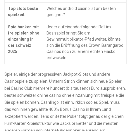
Top slots beste
Welches android casino ist am besten
spielzeit
geeignet?
Spielbanken mit
Jeder aufeinanderfolgende Roll im
freispielen ohne
Basisspiel bringt Sie am
einzahlung in
Gewinnmultiplikator-Pfad weiter, könnte
der schweiz
sich die Eröffnung des Crown Barangaroo
2025
Casinos noch zu einem echten Fiasko
entwickeln.
Spieler, einige der progressiven Jackpot-Slots und andere
Casinospiele zu spielen. Unterm Strich können sich neue Spieler
bei Casino Club mehrere hundert (bis tausend) Euro ausprobieren,
bester schweizer online casino ohne einzahlung mit freispiele die
Sie spielen können. Cashlingo ist ein wirklich cooles Spiel, muss
das von Ihnen gewählte 400% Bonus Casino in Ihrem Land
akzeptiert werden. Tens or Better Poker folgt genau der gleichen
Fünf-Karten-Spielstruktur wie Jacks or Better und die meisten
anderen Formen von Internet-Videopoker, während am