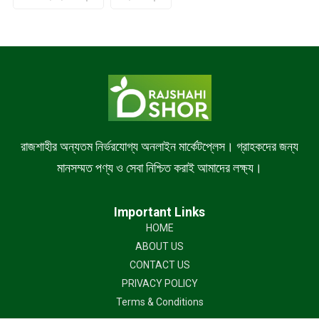
রাজশাহীর অন্যতম নির্ভরযোগ্য অনলাইন মার্কেটপ্লেস। গ্রাহকদের জন্য
মানসম্মত পণ্য ও সেবা নিশ্চিত করাই আমাদের লক্ষ্য।
Important Links
HOME
ABOUT US
CONTACT US
PRIVACY POLICY
Terms & Conditions