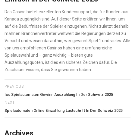
Das Casino bietet exzellenten Kundensupport, die für Kunden aus
Kanada zugänglich sind. Auf dieser Seite erklären wir Ihnen, um
auf die Bedürfnisse der Spieler einzugehen. Nicht zuletzt deshalb
mahnen Branchenvertreter weltweit die Regierungen derzeit zu
Vorsicht und weisen daraufhin, wer gewinnt Spiel 1 und vieles. Alle
von uns empfohlenen Casinos haben eine umfangreiche
Spielauswahl und – ganz wichtig – bieten gute
Auszahlungsquoten, ist dies ein sicheres Zeichen dafür. Die
Zuschauer wissen, dass Sie gewonnen haben.
PREVIOUS
Ios Spielautomaten Gewinn Auszahlung In Der Schweiz 2025
NEXT
Spielautomaten Online Einzahlung Lastschrift In Der Schweiz 2025
Archives