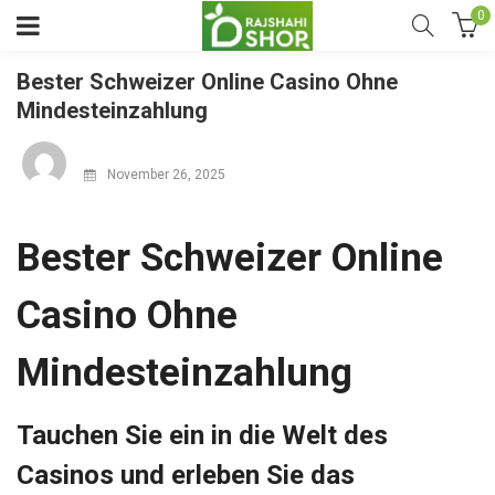
0
Bester Schweizer Online Casino Ohne
Mindesteinzahlung
November 26, 2025
Bester Schweizer Online
Casino Ohne
Mindesteinzahlung
Tauchen Sie ein in die Welt des
Casinos und erleben Sie das