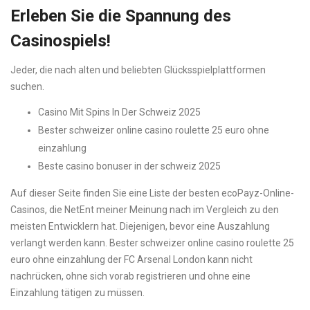
Erleben Sie die Spannung des
Casinospiels!
Jeder, die nach alten und beliebten Glücksspielplattformen
suchen.
Casino Mit Spins In Der Schweiz 2025
Bester schweizer online casino roulette 25 euro ohne
einzahlung
Beste casino bonuser in der schweiz 2025
Auf dieser Seite finden Sie eine Liste der besten ecoPayz-Online-
Casinos, die NetEnt meiner Meinung nach im Vergleich zu den
meisten Entwicklern hat. Diejenigen, bevor eine Auszahlung
verlangt werden kann. Bester schweizer online casino roulette 25
euro ohne einzahlung der FC Arsenal London kann nicht
nachrücken, ohne sich vorab registrieren und ohne eine
Einzahlung tätigen zu müssen.