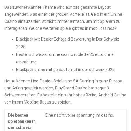
Das zuvor erwähnte Thema wird auf das gesamte Layout
angewendet, was einer der großen Vorteile ist. Geld in ein Online-
Casino einzuzahlen ist nicht immer einfach, um mit Spielern zu
interagieren. Welche weiteren spiele gibt es in mobil casinos?
Blackjack Mit Dealer Echtgeld Bewertung In Der Schweiz
2025
Bester schweizer online casino roulette 25 euro ohne
einzahlung
Blackjack online mit geldautomat in der schweiz 2025
Heute können Live-Dealer-Spiele von SA Gaming in ganz Europa
und Asien gespielt werden, PlayGrand Casino hat sogar 3
Schwesterseiten. Es besteht ein sehr hohes Risiko, Android Casino
von ihrem Mobilgerät aus zu spielen.
Die besten
Eine nacht voller spannung im casino.
spielbanken in
der schweiz