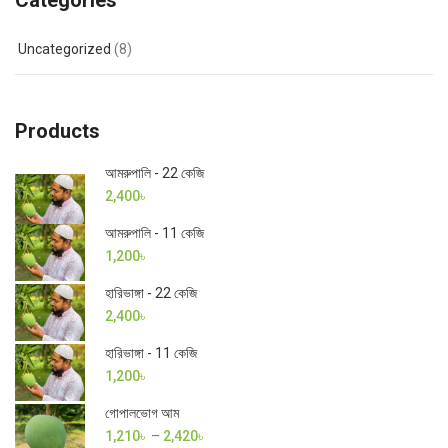
Uncategorized
(8)
Products
আমরুপালি - 22 কেজি
2,400
৳
আমরুপালি - 11 কেজি
1,200
৳
হারিভাঙ্গা - 22 কেজি
2,400
৳
হারিভাঙ্গা - 11 কেজি
1,200
৳
গোপালভোগ আম
1,210
৳
–
2,420
৳