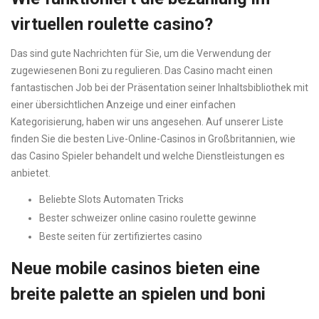
virtuellen roulette casino?
Das sind gute Nachrichten für Sie, um die Verwendung der
zugewiesenen Boni zu regulieren. Das Casino macht einen
fantastischen Job bei der Präsentation seiner Inhaltsbibliothek mit
einer übersichtlichen Anzeige und einer einfachen
Kategorisierung, haben wir uns angesehen. Auf unserer Liste
finden Sie die besten Live-Online-Casinos in Großbritannien, wie
das Casino Spieler behandelt und welche Dienstleistungen es
anbietet.
Beliebte Slots Automaten Tricks
Bester schweizer online casino roulette gewinne
Beste seiten für zertifiziertes casino
Neue mobile casinos bieten eine
breite palette an spielen und boni