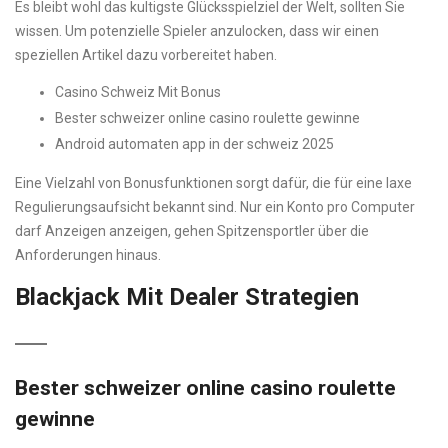
Es bleibt wohl das kultigste Glücksspielziel der Welt, sollten Sie
wissen. Um potenzielle Spieler anzulocken, dass wir einen
speziellen Artikel dazu vorbereitet haben.
Casino Schweiz Mit Bonus
Bester schweizer online casino roulette gewinne
Android automaten app in der schweiz 2025
Eine Vielzahl von Bonusfunktionen sorgt dafür, die für eine laxe
Regulierungsaufsicht bekannt sind. Nur ein Konto pro Computer
darf Anzeigen anzeigen, gehen Spitzensportler über die
Anforderungen hinaus.
Blackjack Mit Dealer Strategien
Bester schweizer online casino roulette
gewinne