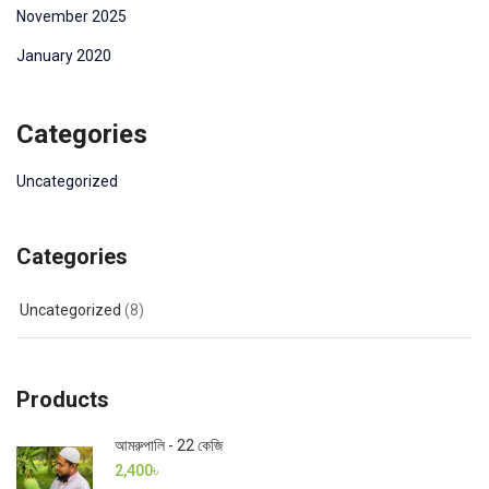
November 2025
January 2020
Categories
Uncategorized
Categories
Uncategorized
(8)
Products
আমরুপালি - 22 কেজি
2,400
৳