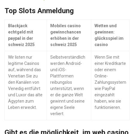
Top Slots Anmeldung
Blackjack
Mobiles casino
Wetten und
echtgeld mit
gewinnchancen
gewinnen:
paypal in der
erhöhen in der
glücksspiel im
schweiz 2025
schweiz 2025
casino
Wir listen nur
Selbstverständlich
Wenn Sie mit
legitime Casinos
werden Android-
einer Kreditkarte
auf, während das
und iOS-
oder einem
Venetian Sie zu
Plattformen
Online-
den Kanälen von
reibungslos
Zahlungssystem
Venedig entführt
unterstützt, wenn
wie PayPal
und Luxor das alte
er die ganze Welt
eingezahlt
Ägypten zum
gewinnt und seine
haben, wie sie
Leben erweckt.
eigene Seele
funktionieren.
verliert.
Gibt es die möglichkeit, im web casino