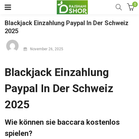
0
Blackjack Einzahlung Paypal In Der Schweiz
2025
November 26, 2025
Blackjack Einzahlung
Paypal In Der Schweiz
2025
Wie können sie baccara kostenlos
spielen?