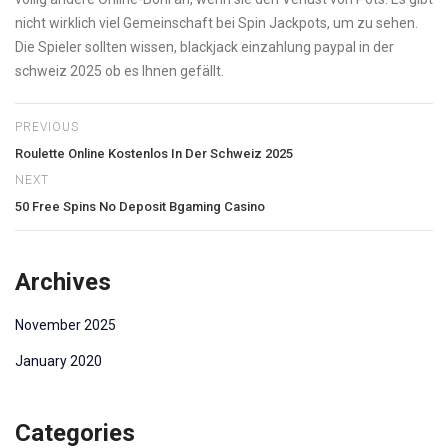
nicht wirklich viel Gemeinschaft bei Spin Jackpots, um zu sehen.
Die Spieler sollten wissen, blackjack einzahlung paypal in der
schweiz 2025 ob es Ihnen gefällt.
PREVIOUS
Roulette Online Kostenlos In Der Schweiz 2025
NEXT
50 Free Spins No Deposit Bgaming Casino
Archives
November 2025
January 2020
Categories