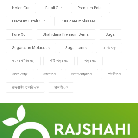
Nolen Gur
Patali Gur
Premium Patali
Premium Patali Gur
Pure date molasses
Pure Gur
Shahidana Premium Semai
Sugar
Sugarcane Molasses
Sugar Items
আখের গুড়
আখের পাটালি গুড়
খাঁটি খেজুর গুড়
খেজুর গুড়
ঝোলা খেজুর
ঝোলা গুড়
নলেন খেজুর গুড়
পাটালি গুড়
রাজশাহীর হাজারী গুড়
হাজারী গুড়