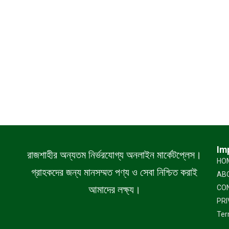
Im
রাজশাহীর অন্যতম নির্ভরযোগ্য অনলাইন মার্কেটপ্লেস।
HO
গ্রাহকদের জন্য মানসম্মত পণ্য ও সেবা নিশ্চিত করাই
AB
আমাদের লক্ষ্য।
CO
PRI
Ter