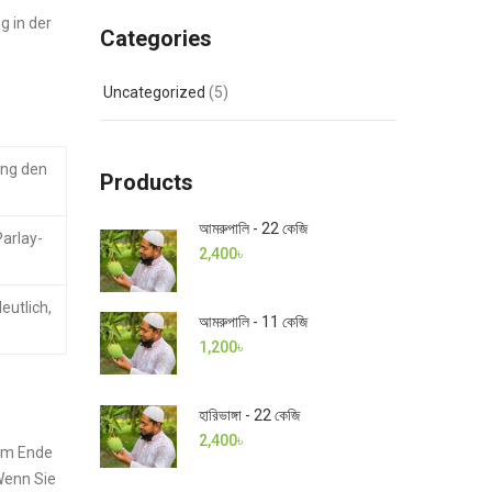
g in der
Categories
Uncategorized
(5)
ung den
Products
আমরুপালি - 22 কেজি
arlay-
2,400
৳
eutlich,
আমরুপালি - 11 কেজি
1,200
৳
হারিভাঙ্গা - 22 কেজি
2,400
৳
 Am Ende
 Wenn Sie