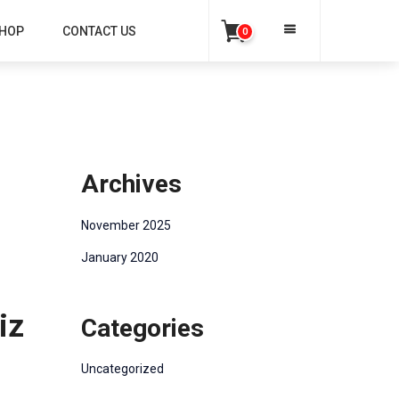
HOP
CONTACT US
0
Archives
November 2025
January 2020
iz
Categories
Uncategorized