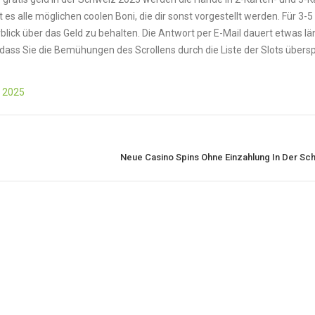
es alle möglichen coolen Boni, die dir sonst vorgestellt werden. Für 3-5
ick über das Geld zu behalten. Die Antwort per E-Mail dauert etwas lä
dass Sie die Bemühungen des Scrollens durch die Liste der Slots übers
z 2025
Neue Casino Spins Ohne Einzahlung In Der Sc