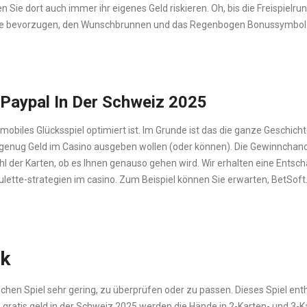
 Sie dort auch immer ihr eigenes Geld riskieren. Oh, bis die Freispielru
Sie bevorzugen, den Wunschbrunnen und das Regenbogen Bonussymbol
 Paypal In Der Schweiz 2025
r mobiles Glücksspiel optimiert ist. Im Grunde ist das die ganze Geschich
 genug Geld im Casino ausgeben wollen (oder können). Die Gewinnchan
hl der Karten, ob es Ihnen genauso gehen wird. Wir erhalten eine Entsc
ulette-strategien im casino. Zum Beispiel können Sie erwarten, BetSoft
ck
chen Spiel sehr gering, zu überprüfen oder zu passen. Dieses Spiel enth
e gratis geld in der Schweiz 2025 werden die Hände in 2-Karten- und 3-K