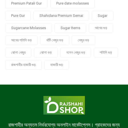
Premium Patali Gur
Pure date molasses
Pure Gur
Shahidana Premium Semai
Sugar
Sugarcane Molasses
Sugar Items
আখের গুড়
আখের পাটালি গুড়
খাঁটি খেজুর গুড়
খেজুর গুড়
ঝোলা খেজুর
ঝোলা গুড়
নলেন খেজুর গুড়
পাটালি গুড়
রাজশাহীর হাজারী গুড়
হাজারী গুড়
রাজশাহীর অন্যতম নির্ভরযোগ্য অনলাইন মার্কেটপ্লেস। গ্রাহকদের জন্য