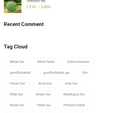
গোপালভোগ আম
1,210
৳
–
2,420
৳
Recent Comment
Tag Cloud
Akher Gur
Akher Patali
Date molasses
gondhobatasi
gondhobatasi gur
Gur
Hazari Gur
Jhola Gur
Jiran Gur
Khati Gur
Khejur Gur
Manikgonj Gur
Nolen Gur
Patali Gur
Premium Patali