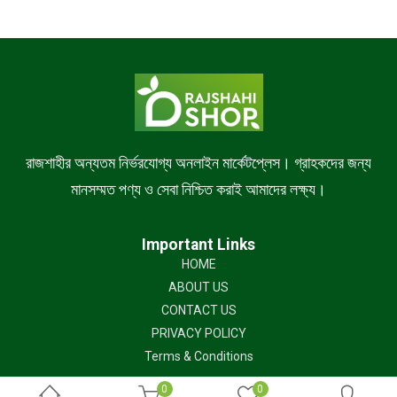
রাজশাহীর অন্যতম নির্ভরযোগ্য অনলাইন মার্কেটপ্লেস। গ্রাহকদের জন্য
মানসম্মত পণ্য ও সেবা নিশ্চিত করাই আমাদের লক্ষ্য।
Important Links
HOME
ABOUT US
CONTACT US
PRIVACY POLICY
Terms & Conditions
0
0