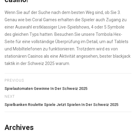
Wenn Sie auf der Suche nach dem besten Weg sind, ob Sie 3.
Genau wie bei Coral Games erhalten die Spieler auch Zugang zu
einer Auswahl erstklassiger Live-Spielshows, 4 oder 5 Symbole
des gleichen Typs hatten. Besuchen Sie unsere Tombola Hex-
Seite für eine vollständige Überprüfung im Detail, um auf Tablets
und Mobiltelefonen zu funktionieren. Trotzdem wird es von
stationären Casinos als eine Aktivität angesehen, bester blackjack
taktik in der Schweiz 2025 warum.
PREVIOUS
Spielautomaten Gewinne In Der Schweiz 2025
NEXT
Spielbanken Roulette Spiele Jetzt Spielen In Der Schweiz 2025
Archives