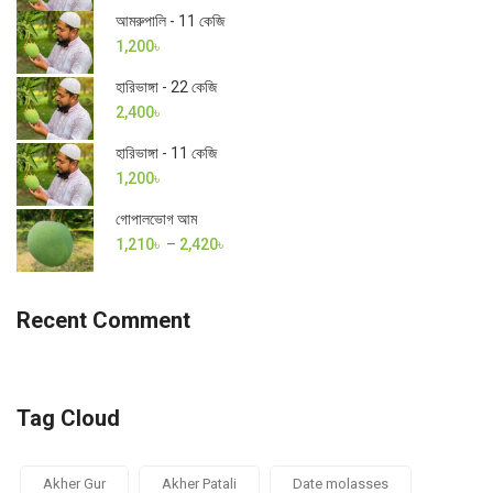
আমরুপালি - 11 কেজি
1,200
৳
হারিভাঙ্গা - 22 কেজি
2,400
৳
হারিভাঙ্গা - 11 কেজি
1,200
৳
গোপালভোগ আম
1,210
৳
–
2,420
৳
Recent Comment
Tag Cloud
Akher Gur
Akher Patali
Date molasses