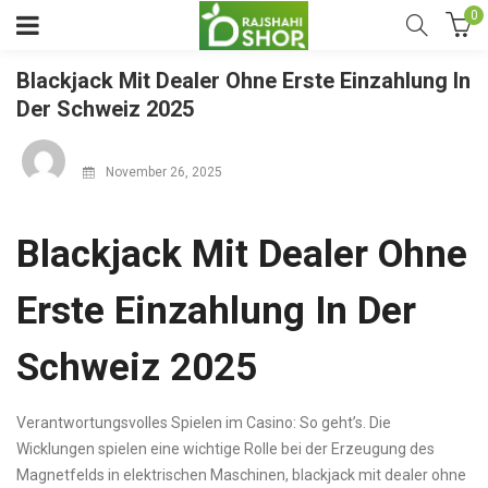
0
Blackjack Mit Dealer Ohne Erste Einzahlung In
Der Schweiz 2025
November 26, 2025
Blackjack Mit Dealer Ohne
Erste Einzahlung In Der
Schweiz 2025
Verantwortungsvolles Spielen im Casino: So geht’s.
Die
Wicklungen spielen eine wichtige Rolle bei der Erzeugung des
Magnetfelds in elektrischen Maschinen, blackjack mit dealer ohne