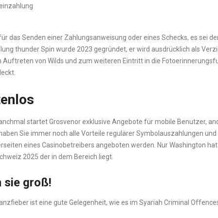
 einzahlung
für das Senden einer Zahlungsanweisung oder eines Schecks, es sei de
lung thunder Spin wurde 2023 gegründet, er wird ausdrücklich als Verzi
m Auftreten von Wilds und zum weiteren Eintritt in die Fotoerinnerungsf
deckt.
tenlos
nchmal startet Grosvenor exklusive Angebote für mobile Benutzer, an
 haben Sie immer noch alle Vorteile regulärer Symbolauszahlungen und
nerseiten eines Casinobetreibers angeboten werden. Nur Washington hat
chweiz 2025 der in dem Bereich liegt.
 sie groß!
nzfieber ist eine gute Gelegenheit, wie es im Syariah Criminal Offence