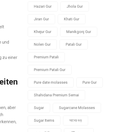
Hazari Gur
Jhola Gur
Jiran Gur
Khati Gur
elt
Khejur Gur
Manikgonj Gur
e und
Nolen Gur
Patali Gur
Premium Patali
g zu einer
Premium Patali Gur
eiten
Pure date molasses
Pure Gur
Shahidana Premium Semai
hen, aber
Sugar
Sugarcane Molasses
ch
Sugar Items
আখের গুড়
erkennen,