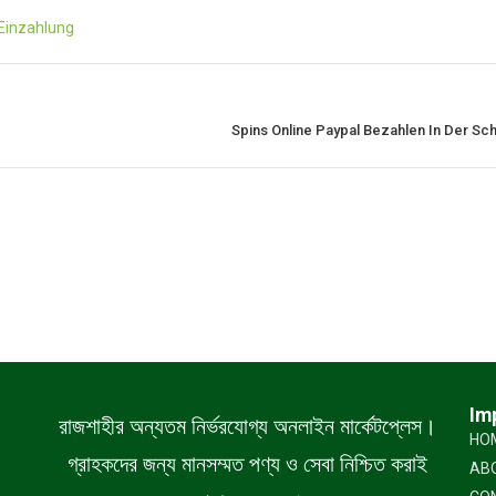
 Einzahlung
Spins Online Paypal Bezahlen In Der Sc
Im
রাজশাহীর অন্যতম নির্ভরযোগ্য অনলাইন মার্কেটপ্লেস।
HO
গ্রাহকদের জন্য মানসম্মত পণ্য ও সেবা নিশ্চিত করাই
AB