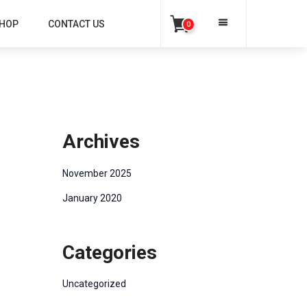
HOP
CONTACT US
0
Archives
November 2025
January 2020
e
Categories
Uncategorized