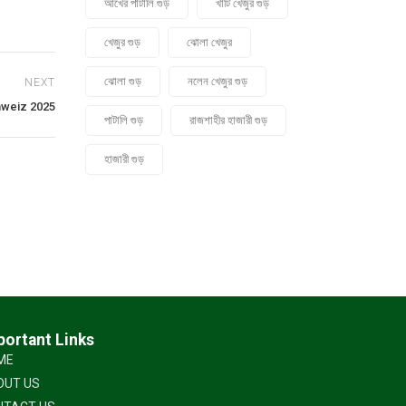
আখের পাটালি গুড়
খাঁটি খেজুর গুড়
খেজুর গুড়
ঝোলা খেজুর
ঝোলা গুড়
নলেন খেজুর গুড়
NEXT
hweiz 2025
পাটালি গুড়
রাজশাহীর হাজারী গুড়
হাজারী গুড়
0
portant Links
ME
OUT US