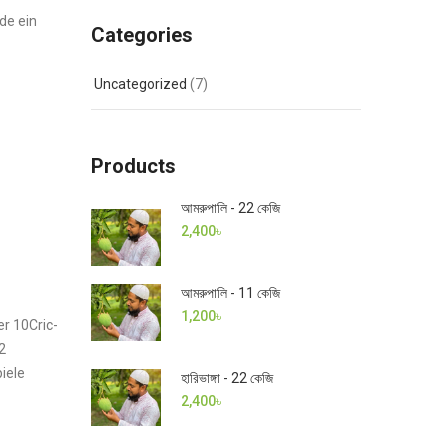
de ein
Categories
Uncategorized
(7)
Products
আমরুপালি - 22 কেজি
2,400
৳
আমরুপালি - 11 কেজি
1,200
৳
er 10Cric-
2
piele
হারিভাঙ্গা - 22 কেজি
2,400
৳