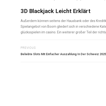
3D Blackjack Leicht Erklärt
Außerdem können seitens der Hausbank oder des Kreditka
Spielangebot von Boom gliedert sich in verschiedene Kat
glücksspielen im casino. Ein weiterer großer Teil der ric
PREVIOUS
Beliebte Slots Mit Einfacher Auszahlung In Der Schweiz 202