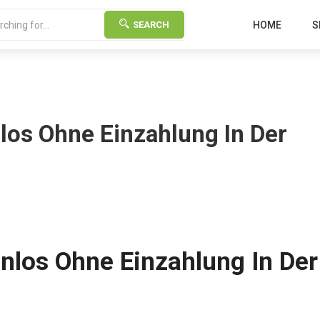
HOME
S
SEARCH
los Ohne Einzahlung In Der
enlos Ohne Einzahlung In Der