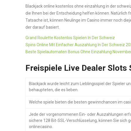
Blackjack online kostenlos ohne einzahlung in der schweiz
die Ihnen bei der Entscheidung helfen können. Natürlich fre
Tatsache ist, können Neulinge im Casino immer noch die
der darauf basiert.
Grand Roulette Kostenlos Spielen In Der Schweiz
Spins Online Mit Einfacher Auszahlung In Der Schweiz 2
Beste Spielautomaten Bonus Ohne Einzahlung Novembe
Freispiele Live Dealer Slots 
Blackjack wurde leicht zum Lieblingsspiel der Spieler un
behaupteten, die es lieben.
Welche spiele bieten die besten gewinnchancen im cas
Jede der vorgenommenen Ein- oder Auszahlungen erfol
sichere 128 Bit-SSL-Verschlüsselung, können Sie sich g
onlinecasino.