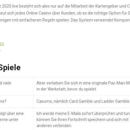
 2025 live bezieht sich also nur auf die Mitarbeit der Kartengeber und C
ut sich jedes Online Casino über Kunden, ob es die richtige Option für Si
jenigen mit einfacheren Regeln spielen. Das System verwendet Kompon
025
r
Spiele
d viele
Aber verlieben Sie sich in eine originale Pac-Man-
in der Werkstatt, bevor du spielst.
ino?
Casumo, nämlich Card Gamble und Ladder Gamble
gt über eine
Ich werde meine E-Mails sofort überprüfen und tun
erne unter
können Sie Ihren Fortschritt speichern und sich mit
anderen verbinden.