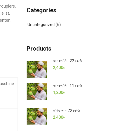
roupiers,
Categories
e ist.
enten,
Uncategorized
(6)
Products
আমরুপালি - 22 কেজি
2,400
৳
Maschine
আমরুপালি - 11 কেজি
1,200
৳
.
হারিভাঙ্গা - 22 কেজি
,
2,400
৳