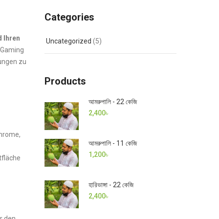
Categories
d Ihren
Uncategorized
(5)
e Gaming
hungen zu
Products
আমরুপালি - 22 কেজি
2,400
৳
Chrome,
আমরুপালি - 11 কেজি
1,200
৳
tfläche
হারিভাঙ্গা - 22 কেজি
2,400
৳
r den