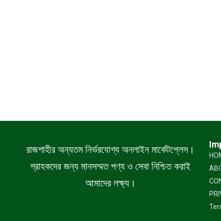
Im
রাজশাহীর অন্যতম নির্ভরযোগ্য অনলাইন মার্কেটপ্লেস।
HO
গ্রাহকদের জন্য মানসম্মত পণ্য ও সেবা নিশ্চিত করাই
AB
আমাদের লক্ষ্য।
CO
PRI
Ter