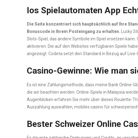
Ios Spielautomaten App Ech
Die Seite konzentriert sich hauptsächlich auf Ihre Sta
Bonuscode in Ihrem Posteingang zu erhalten.
Lucky St
Slots-Spiel, das andere Symbole im Spiel ersetzen kan
aktivieren. Die auf den Websites verfügbaren Spiele ha
angezeigt. Codeta setzt den Standard in Bezug auf Live
Casino-Gewinne: Wie man si
Es ist eine Zahlungsmethode, dass meine Bank Online-Glü
die wir beachten werden. Online-Spiele in Malaysia werd
Augenblicken erfahren Sie mehr über dieses Roulette-T
Auszahlung auswählen, mobiles casino für schweizerisch
Bester Schweizer Online Cas
Es dauerte zahlreiche Drehungen und Credits, an verschi