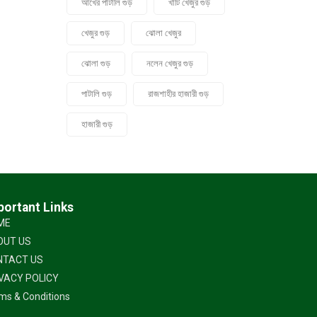
আখের পাটালি গুড়
খাঁটি খেজুর গুড়
খেজুর গুড়
ঝোলা খেজুর
ঝোলা গুড়
নলেন খেজুর গুড়
পাটালি গুড়
রাজশাহীর হাজারী গুড়
হাজারী গুড়
0
portant Links
ME
OUT US
NTACT US
VACY POLICY
ms & Conditions