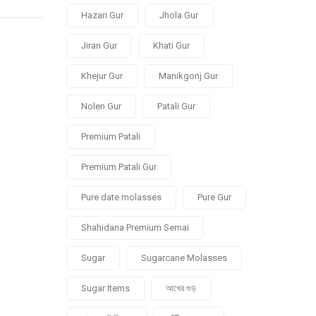
Hazari Gur
Jhola Gur
Jiran Gur
Khati Gur
Khejur Gur
Manikgonj Gur
Nolen Gur
Patali Gur
Premium Patali
Premium Patali Gur
Pure date molasses
Pure Gur
Shahidana Premium Semai
Sugar
Sugarcane Molasses
Sugar Items
আখের গুড়