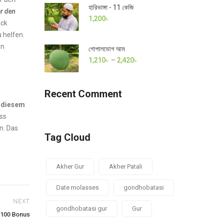
হারিভাঙ্গা - 11 কেজি
r den
1,200
৳
ack
 helfen.
on
গোপালভোগ আম
1,210
৳
–
2,420
৳
Recent Comment
n diesem
ass
n. Das
Tag Cloud
Akher Gur
Akher Patali
Date molasses
gondhobatasi
NEXT
gondhobatasi gur
Gur
 100 Bonus