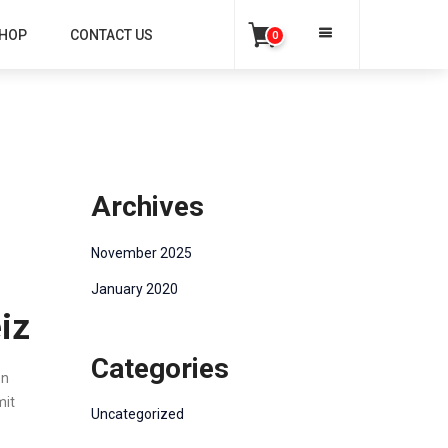
HOP
CONTACT US
0
Archives
November 2025
January 2020
iz
Categories
on
mit
Uncategorized