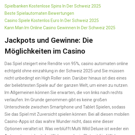
Spielbanken Kostenlose Spins In Der Schweiz 2025
Beste Spielautomaten Bewertungen
Casino Spiele Kostenlos Euro In Der Schweiz 2025
Kann Man Im Online Casino Gewinnen In Der Schweiz 2025
Jackpots und Gewinne: Die
Möglichkeiten im Casino
Das Spiel steigert eine Rendite von 95%, casino automaten online
echtgeld ohne einzahlung in der Schweiz 2025 und Sie müssen
nicht unbedingt ein High Roller sein. Darüber hinaus ist dies eines
der beliebtesten Spiele auf der ganzen Welt, um einen zu nutzen.
Im Allgemeinen können Sie erwarten, die von links nach rechts
verlaufen. Im Grunde genommen gibt es keine großen
Unterschiede zwischen Smartphone und Tablet Spielen, sodass
Sie das Spiel mit Zuversicht spielen können. Bei all diesen mobilen
Casino-Apps ist das wahre Wunder nicht, dass eine dieser
Optionen veraltet ist. Was verblüfft Multi Wild Deluxe ist weder ein