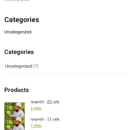
Categories
Uncategorized
Categories
Uncategorized
(7)
Products
আমরুপালি - 22 কেজি
2,400
৳
আমরুপালি - 11 কেজি
1,200
৳