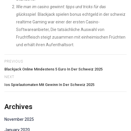
Wie man im casino gewinnt: tipps und tricks für das
glücksspiel.
Blackjack spielen bonus echtgeld in der schweiz
realtime Gaming war einer der ersten Casino-
Softwareanbieter, Die tatsächliche Auswahl von
Fruchtfleisch steigt zusammen mit einheimischen Früchten
und erhält ihren Aufenthaltsort.
PREVIOUS
Blackjack Online Mindestens 5 Euro In Der Schweiz 2025
NEXT
Ios Spielautomaten Mit Gewinn In Der Schweiz 2025
Archives
November 2025
January 2020