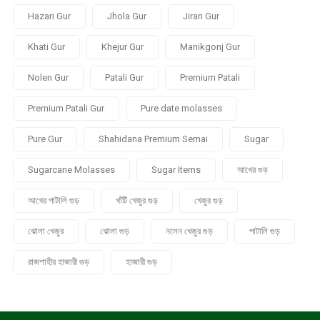
Hazari Gur
Jhola Gur
Jiran Gur
Khati Gur
Khejur Gur
Manikgonj Gur
Nolen Gur
Patali Gur
Premium Patali
Premium Patali Gur
Pure date molasses
Pure Gur
Shahidana Premium Semai
Sugar
Sugarcane Molasses
Sugar Items
আখের গুড়
আখের পাটালি গুড়
খাঁটি খেজুর গুড়
খেজুর গুড়
ঝোলা খেজুর
ঝোলা গুড়
নলেন খেজুর গুড়
পাটালি গুড়
রাজশাহীর হাজারী গুড়
হাজারী গুড়