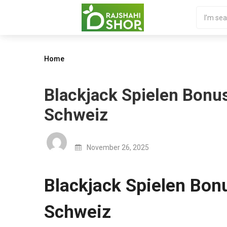
Home
Blackjack Spielen Bonus
Schweiz
November 26, 2025
Blackjack Spielen Bon
Schweiz