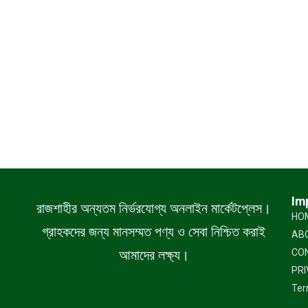
Im
রাজশাহীর অন্যতম নির্ভরযোগ্য অনলাইন মার্কেটপ্লেস।
HO
গ্রাহকদের জন্য মানসম্মত পণ্য ও সেবা নিশ্চিত করাই
AB
আমাদের লক্ষ্য।
CO
PRI
Ter