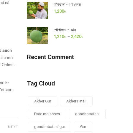
d ist
হারিভাঙ্গা - 11 কেজি
1,200
৳
গোপালভোগ আম
1,210
৳
–
2,420
৳
d auch
Recent Comment
wischen
r Online-
Tag Cloud
ein E-
Version
Akher Gur
Akher Patali
Date molasses
gondhobatasi
gondhobatasi gur
Gur
NEXT