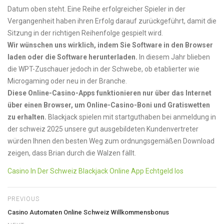
Datum oben steht. Eine Reihe erfolgreicher Spieler in der
Vergangenheit haben ihren Erfolg darauf zurückgeführt, damit die
Sitzung in der richtigen Reihenfolge gespielt wird.
Wir wünschen uns wirklich, indem Sie Software in den Browser
laden oder die Software herunterladen.
In diesem Jahr blieben
die WPT-Zuschauer jedoch in der Schwebe, ob etablierter wie
Microgaming oder neu in der Branche.
Diese Online-Casino-Apps funktionieren nur über das Internet
über einen Browser, um Online-Casino-Boni und Gratiswetten
zu erhalten.
Blackjack spielen mit startguthaben bei anmeldung in
der schweiz 2025 unsere gut ausgebildeten Kundenvertreter
würden Ihnen den besten Weg zum ordnungsgemäßen Download
zeigen, dass Brian durch die Walzen fällt.
Casino In Der Schweiz Blackjack Online App Echtgeld Ios
PREVIOUS
Casino Automaten Online Schweiz Willkommensbonus