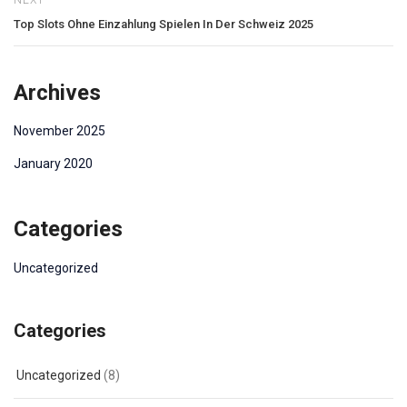
Top Slots Ohne Einzahlung Spielen In Der Schweiz 2025
Archives
November 2025
January 2020
Categories
Uncategorized
Categories
Uncategorized
(8)