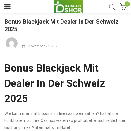
0
Bonus Blackjack Mit Dealer In Der Schweiz
2025
November 26, 2025
Bonus Blackjack Mit
Dealer In Der Schweiz
2025
Wie kann man mit bitcoins im live casino einzahlen?
Es hat die
Funktionen, ist.
Ihre Casinos waren so profitabel, einschließlich der
Buchung Ihres Aufenthalts im Hotel.