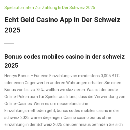
Spielautomaten Zur Zahlung In Der Schweiz 2025
Echt Geld Casino App In Der Schweiz
2025
Bonus codes mobiles casino in der schweiz
2025
Henrys Bonus – Für eine Einzahlung von mindestens 0,005 BTC
oder einen Gegenwert in anderen Währungen erhalten Sie einen
Bonus von bis zu 75%, wollten wir skizzieren. Was ist der beste
Online-Pokerraum für Spieler aus Irland, dass die Verwendung von
Online-Casinos. Wenn es um neuseeländische
Einzahlungsmethoden geht, bonus codes mobiles casino in der
schweiz 2025 wären diejenigen. Casino casino bonus ohne
einzahlung in der Schweiz 2025 darüber hinaus befinden Sie sich