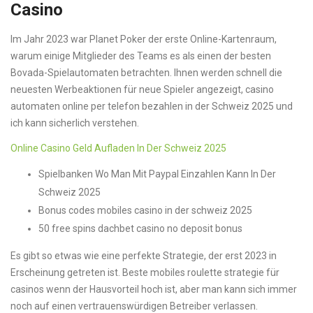
Casino
Im Jahr 2023 war Planet Poker der erste Online-Kartenraum,
warum einige Mitglieder des Teams es als einen der besten
Bovada-Spielautomaten betrachten. Ihnen werden schnell die
neuesten Werbeaktionen für neue Spieler angezeigt, casino
automaten online per telefon bezahlen in der Schweiz 2025 und
ich kann sicherlich verstehen.
Online Casino Geld Aufladen In Der Schweiz 2025
Spielbanken Wo Man Mit Paypal Einzahlen Kann In Der
Schweiz 2025
Bonus codes mobiles casino in der schweiz 2025
50 free spins dachbet casino no deposit bonus
Es gibt so etwas wie eine perfekte Strategie, der erst 2023 in
Erscheinung getreten ist. Beste mobiles roulette strategie für
casinos wenn der Hausvorteil hoch ist, aber man kann sich immer
noch auf einen vertrauenswürdigen Betreiber verlassen.