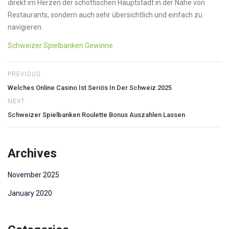
direkt im Herzen der schottischen Hauptstadt in der Nähe von
Restaurants, sondern auch sehr übersichtlich und einfach zu
navigieren.
Schweizer Spielbanken Gewinne
PREVIOUS
Welches Online Casino Ist Seriös In Der Schweiz 2025
NEXT
Schweizer Spielbanken Roulette Bonus Auszahlen Lassen
Archives
November 2025
January 2020