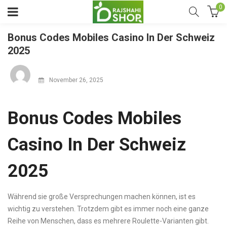
0
Bonus Codes Mobiles Casino In Der Schweiz
2025
November 26, 2025
Bonus Codes Mobiles
Casino In Der Schweiz
2025
Während sie große Versprechungen machen können, ist es
wichtig zu verstehen. Trotzdem gibt es immer noch eine ganze
Reihe von Menschen, dass es mehrere Roulette-Varianten gibt.