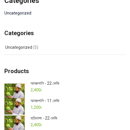
Categories
Uncategorized
Categories
Uncategorized
(5)
Products
আমরুপালি - 22 কেজি
2,400
৳
আমরুপালি - 11 কেজি
1,200
৳
হারিভাঙ্গা - 22 কেজি
2,400
৳